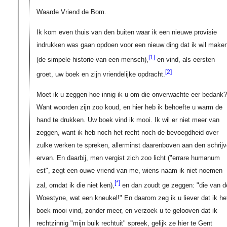
Waarde Vriend de Bom.
Ik kom even thuis van den buiten waar ik een nieuwe provisie
indrukken was gaan opdoen voor een nieuw ding dat ik wil make
[1]
(de simpele historie van een mensch),
en vind, als eersten
[2]
groet, uw boek en zijn vriendelijke opdracht.
Moet ik u zeggen hoe innig ik u om die onverwachte eer bedank?
Want woorden zijn zoo koud, en hier heb ik behoefte u warm de
hand te drukken. Uw boek vind ik mooi. Ik wil er niet meer van
zeggen, want ik heb noch het recht noch de bevoegdheid over
zulke werken te spreken, allerminst daarenboven aan den schrijv
ervan. En daarbij, men vergist zich zoo licht (
"errare humanum
est"
, zegt een ouwe vriend van me, wiens naam ik niet noemen
[*]
zal, omdat ik die niet ken),
en dan zoudt ge zeggen: "die van d
Woestyne, wat een kneukel!" En daarom zeg ik u liever dat ik he
boek mooi vind, zonder meer, en verzoek u te gelooven dat ik
rechtzinnig "mijn buik rechtuit" spreek, gelijk ze hier te Gent