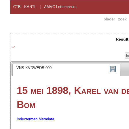
CTB - KANTL
|
AMVC Letterenhuis
blader
zoek
Result
<
l
VNS.KVDWEDB.009
15 mei 1898, Karel van 
Bom
Indextermen
Metadata