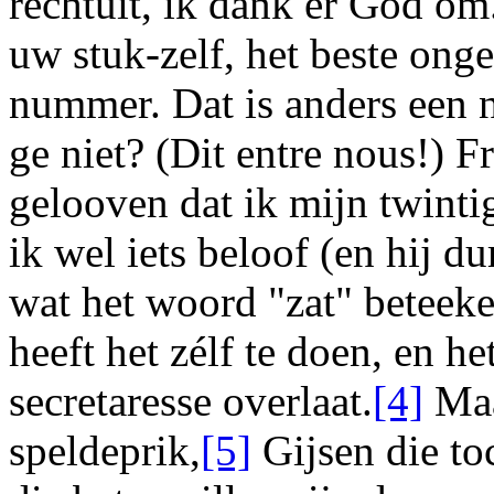
rechtuit, ik dank er God o
uw stuk-zelf, het beste ong
nummer. Dat is anders een 
ge niet? (Dit
entre nous
!)
Fr
gelooven dat ik mijn
twinti
ik wel iets beloof (en hij du
wat het woord "zat" beteeke
heeft het zélf te doen, en h
secretaresse overlaat.
[4]
Ma
speldeprik,
[5]
Gijsen
die toc