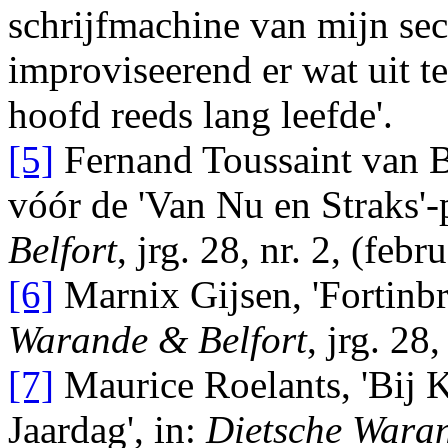
schrijfmachine van mijn secr
improviseerend er wat uit te
hoofd reeds lang leefde'
.
[5]
Fernand Toussaint van 
vóór de 'Van Nu en Straks'-p
Belfort
, jrg. 28, nr. 2, (feb
[6]
Marnix Gijsen
, 'Fortinb
Warande & Belfort
, jrg. 28
[7]
Maurice Roelants
, 'Bij
Jaardag', in:
Dietsche Waran