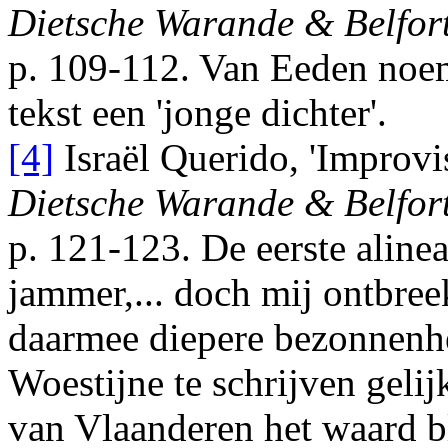
Dietsche Warande & Belfor
p. 109-112
.
Van Eeden
noemt
tekst een
'jonge dichter'
.
[4]
Israël Querido
, 'Improvi
Dietsche Warande & Belfor
p. 121-123
. De eerste aline
jammer,... doch mij ontbreek
daarmee diepere bezonnenhe
Woestijne te schrijven geli
van Vlaanderen het waard bli