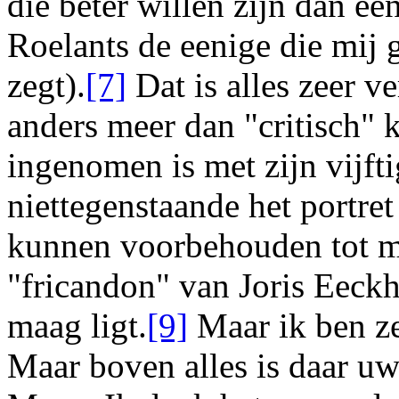
die beter willen zijn dan ee
Roelants
de eenige die mij g
zegt).
[7]
Dat is alles zeer v
anders meer dan "critisch" 
ingenomen is met zijn vijfti
niettegenstaande het portre
kunnen voorbehouden tot m
"fricandon" van
Joris Eeck
maag ligt.
[9]
Maar ik ben ze
Maar
boven
alles is daar
u