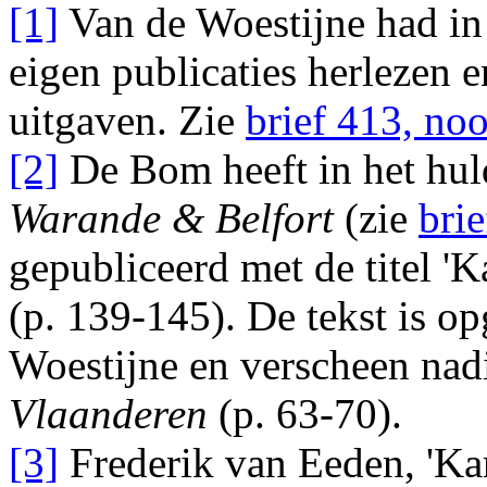
[1]
Van de Woestijne had in 
eigen publicaties herlezen e
uitgaven. Zie
brief 413, noo
[2]
De Bom heeft in het h
Warande & Belfort
(zie
brie
gepubliceerd met de titel 'K
(p. 139-145). De tekst is 
Woestijne
en verscheen nad
Vlaanderen
(p. 63-70).
[3]
Frederik van Eeden
, 'Ka