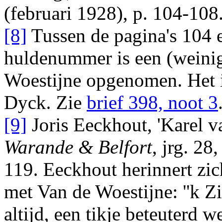
(februari 1928), p. 104-108
[8]
Tussen de pagina's 104 
huldenummer is een (weinig 
Woestijne opgenomen. Het 
Dyck
. Zie
brief 398, noot 3
[9]
Joris Eeckhout
, 'Karel 
Warande & Belfort
, jrg. 28
119
.
Eeckhout
herinnert zic
met Van de Woestijne:
''k Z
altijd, een tikje beteuterd w