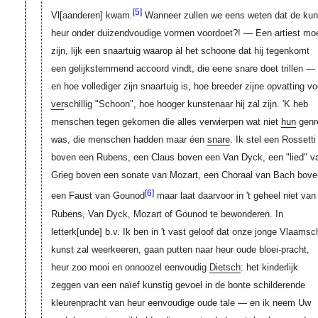
[5]
Vl[aanderen]
kwam.
Wanneer zullen we eens weten dat de kun
heur onder duizendvoudige vormen voordoet?! — Een artiest mo
zijn, lijk een snaartuig waarop àl het schoone dat hij tegenkomt
een gelijkstemmend accoord vindt, die eene snare doet trillen —
en hoe vollediger zijn snaartuig is, hoe breeder zijne opvatting vo
ver
schillig "Schoon", hoe hooger kunstenaar hij zal zijn. 'K heb
menschen tegen gekomen die alles verwierpen wat niet
hun
genr
was, die menschen hadden maar éen
snare
. Ik stel een Rossetti
boven een Rubens, een Claus boven een Van Dyck, een "lied" v
Grieg boven een sonate van Mozart, een Choraal van Bach bove
[6]
een Faust van Gounod
maar laat daarvoor in 't geheel niet van
Rubens, Van Dyck, Mozart of Gounod te bewonderen. In
letterk[unde]
b.v. Ik ben in 't vast geloof dat onze jonge Vlaamsc
kunst zal weerkeeren, gaan putten naar heur oude bloei-pracht,
heur zoo mooi en onnoozel eenvoudig
Dietsch
: het kinderlijk
zeggen van een naïef kunstig gevoel in de bonte schilderende
kleurenpracht van heur eenvoudige oude tale — en ik neem Uw