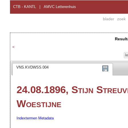
CTB - KANTL
|
AMVC Letterenhuis
blader
zoek
Result
<
l
VNS.KVDWSS.004
24.08.1896, Stijn Streuv
Woestijne
Indextermen
Metadata