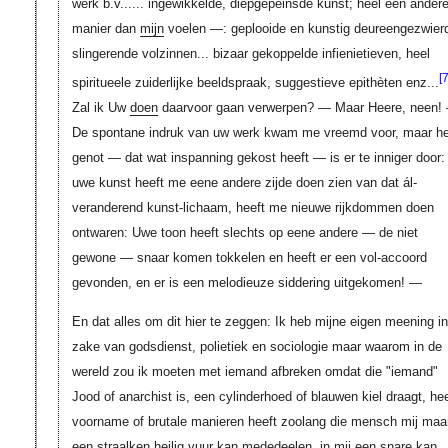
werk b.v...... ingewikkelde, diepgepeinsde kunst; heel een ander
manier dan
mijn
voelen —: geplooide en kunstig deureengezwier
slingerende volzinnen... bizaar gekoppelde infienietieven, heel
[7
spiritueele zuiderlijke beeldspraak, suggestieve epithèten enz...
Zal ik Uw
doen
daarvoor gaan verwerpen? — Maar Heere, neen!
De spontane indruk van uw werk kwam me vreemd voor, maar he
genot — dat wat inspanning gekost heeft — is er te inniger door:
uwe kunst heeft me eene andere zijde doen zien van dat ál-
veranderend kunst-lichaam, heeft me nieuwe rijkdommen doen
ontwaren: Uwe toon heeft slechts op eene andere — de niet
gewone — snaar komen tokkelen en heeft er een vol-accoord
gevonden, en er is een melodieuze siddering uitgekomen! —
En dat alles om dit hier te zeggen: Ik heb mijne eigen meening in
zake van godsdienst, polietiek en sociologie maar waarom in de
wereld zou ik moeten met iemand afbreken omdat die "iemand"
Jood of anarchist is, een cylinderhoed of blauwen kiel draagt, hee
voorname of brutale manieren heeft zoolang die mensch mij maa
een straalken heilig vuur kan mededeelen, in mij een snare kan