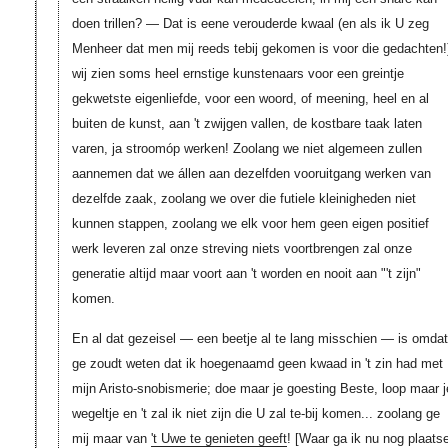
doen trillen? — Dat is eene verouderde kwaal (en als ik U zeg
Menheer dat men mij reeds tebij gekomen is voor die gedachten!
wij zien soms heel ernstige kunstenaars voor een greintje
gekwetste eigenliefde, voor een woord, of meening, heel en al
buiten de kunst, aan 't zwijgen vallen, de kostbare taak laten
varen, ja stroomóp werken! Zoolang we niet algemeen zullen
aannemen dat we állen aan dezelfden vooruitgang werken van
dezelfde zaak, zoolang we over die futiele kleinigheden niet
kunnen stappen, zoolang we elk voor hem geen eigen positief
werk leveren zal onze streving niets voortbrengen zal onze
generatie altijd maar voort aan 't worden en nooit aan "'t zijn"
komen.
En al dat gezeisel — een beetje al te lang misschien — is omdat
ge zoudt weten dat ik hoegenaamd geen kwaad in 't zin had met
mijn Aristo-snobismerie; doe maar je goesting Beste, loop maar j
wegeltje en 't zal ik niet zijn die U zal te-bij komen... zoolang ge
mij maar van
't Uwe te genieten geeft
! [Waar ga ik nu nog plaats