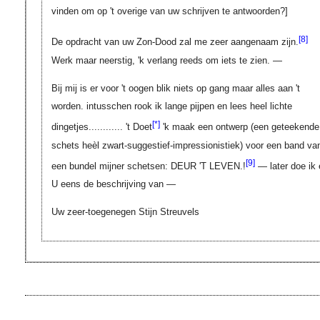
vinden om op 't overige van uw schrijven te antwoorden?]
[8]
De opdracht van uw Zon-Dood zal me zeer aangenaam zijn.
Werk maar neerstig, 'k verlang reeds om iets te zien. —
Bij mij is er voor 't oogen blik niets op gang maar alles aan 't
worden. intusschen rook ik lange pijpen en lees heel lichte
[*]
dingetjes............ 't Doet
'k maak een ontwerp (een geteekende
schets heèl zwart-suggestief-impressionistiek) voor een band va
[9]
een bundel mijner schetsen: DEUR 'T LEVEN.!
— later doe ik 
U eens de beschrijving van —
Uw zeer-toegenegen Stijn Streuvels