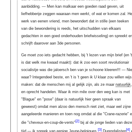
aanbidding. — Men kan malkaar een goeden raad geven, uit
liefhebberije zeggen waaraan men werkt, of wat er komen zal. He
werk van eenen vriend, men bewondert dat in stille (een teeken
van die bewondering is reeds, het uitschudden van elkaars
gedachten in een goed onderhouden briefwisseling) en spreekt e
schrijft daarover aan 3de personen.
Ge moet zoo iets gedacht hebben, bij 't lezen van mijn brief (en 't
is dat welk me kwaad maakt): dat ik zoo een soort revolutionair
socialistje was die jaloersch ben van je schoone kleeren!!! — Nie
waar? Integendeel beste, en 't is 't geen ik U klaar zou willen wijs
maken: dat de menschen mij al gelijk zijn, als ze maar
natuurlijk
,
en oprecht handelen. Waar ik min mêe over den weg kan is met
"Blague" en "pose" (daar is natuurlijk hier geen spraak van
geweest) omdat men alzoo den mensch niet ziet, maar wel zijne
aangeleerde manieren en toen nog omdat al die "Crane-razerie" 
[2]
die "cheveux-en-coup-de-vents"
bij al de jonge lieden van dez
[3]
[4]
tijd — ik spreek van eenige Jeune-belgiques,
Durendalisten