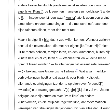
andere Fransche kluchtigaards — dienst moeten doen voor de
eigenlijke "Kunst"
. de kleeren en manieren zijn hoofdzaak 't ande
is
0
. — Integendeel bij een waar "
kunner
" zie ik geern een greintj
excentrieke en voorname dingen — die mensch heeft daar, door
zijne talenten alleen, meer dan recht toe.
Maar 't is eigenlijk
hier
dat ik zou willen komen: Wanneer zullen w
eens al die nevenzaken, die met het eigentlijke "kunstzijn" niets
uit te meten hebben, terzijde laten, en den kunstenaar, buiten zij
kunste heel en al
vrij
laten?! — Wanneer zullen wij eens
breed
oprecht
breed
worden? — In alle dingen het essentieele zoeken?
[*]
— (ik beklaag uwe Antwerpsche lierlows)
Wat al jammerlijke
verbrokkelingen heeft al dat gezanik over Partij, Polietiek,
allerhande overtuigingen (zonder te spreken over "procedé
["]
-
kwesties) niet teweeg gebracht!
V[e]rg[e]l[ijk]
den val van Jeune
belgique deur zijn pruttelen over "vers libre" en andere
kunstvormen, en die stupiede tegenwerking, dat systematisch
verwerpen van strevingen der jongeren, bv. van alles dat uit west