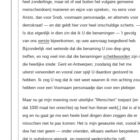
heel zonderlinge, maar iet of wat buiten het vulgaire gemeene
menschendoen) manieren en wijze van spreken,: nu eens voor
Aristo, dan voor Snob, voornaam personaadje, en altemets voor
demokraat! — en dat geldt hier voor heel onschuldige scherts. — 
Is dus eigenlijk in dien zin dat ik U die benamingen — 't gevolg
van ons
eerste
bijeenkomen, op uwe aanvraag toegediend heb.
Bijzonderlijk niet wetende dat die benaming U zoo diep ging
treffen, en nog veel min dat die benamingen
scheldwoorden
zijn 
die heerlijke stede: Gent en Antwerpen; zoodanig dat het me
uiterst verwondert en vooral zeer spijt U daardoor gestoord te
hebben. Ik zeg U nog dat ik niet weet waarom ik min achting zou
hebben voor een Voornaam personaadje dan voor een plebejer.
Maar nu ge mijn meening over uiterlijke "Menschen" toepast (en
dat 1000 maal ten onrechte) op heel hun literair werk
[,]
dat is al t
erg en nu gaat ge me een heele boel dingen doen zeggen die er
misschien niet te pas komen: Het is mijn geweunte niet, vooral i
doe het niet geern — onder vrienden, elkaars werken bespreken;
dat is nuttelooze wierook, en meestal wederzijdsche zelf-