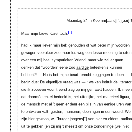
Maandag 24 in
Koornm[aand]
't
j[aar]
'
[1]
Maar mijn Lieve Karel toch,
had ik maar liever mijn bek gehouden of wat beter mijn woorden
gewogen vooraleer zoo maar los weg een losse meening te uiten
over een mij heel sympatieken Vriend; maar wie zal er gaan
denken dat "woorden" eene zóo
aardige
beteekenis kunnen
hebben?! — Nu is het mijne beurt terecht-zeggingen te doen. — 
begin dus: De eigenlijke vraag was — : welken indruk de literator
die ik zooeven voor 't eerst zag op mij gemaakt hadden. Ik meen
dat daarmêe enkel bedoeld is, het uiterlijke, het materieel figuur,
de mensch met al 't geen er deur een bijzijn van eenige uren van
te ontwaren valt: gesten, manieren, doeningen in een woord. We
zijn hier gewoon, wij "burger-jongens
["]
van hier en elders, malka
uit te gekken (en zij mij 't meest) om onze zonderlinge (wel niet