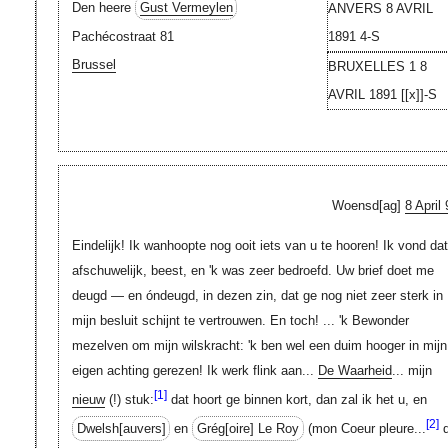
Den heere
Gust Vermeylen
ANVERS 8 AVRIL
Pachécostraat 81
1891 4-S
Brussel
BRUXELLES 1 8
AVRIL 1891 [[x]]-S
Woensd[ag]
8 April 
Eindelijk! Ik wanhoopte nog ooit iets van u te hooren! Ik vond dat
afschuwelijk, beest, en 'k was zeer bedroefd. Uw brief doet me
deugd — en óndeugd, in dezen zin, dat ge nog niet zeer sterk in
mijn besluit schijnt te vertrouwen. En toch! ... 'k Bewonder
mezelven om mijn wilskracht: 'k ben wel een duim hooger in mijn
eigen achting gerezen! Ik werk flink aan...
De Waarheid
... mijn
[1]
nieuw
(!) stuk:
dat hoort ge binnen kort, dan zal ik het u, en
[2]
Dwelsh[auvers]
en
Grég[oire]
Le Roy
(mon Coeur pleure...