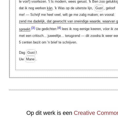
le voir!) voorlezen. 't Is modern, wees gerust. 'k Ben zoo gelukki
dat ik nog werken
kàn
. 'k Was op de uiterste lijn,
Gust
, geloof
me! — Schrijf me heel veel, wilt ge me zalig maken; en vooral:
zend me dadelijk, dat gewrocht van oneindige waarde, waarvan 
[3]
[4]
spreekt
.
Uw gedichten
lees ik nog eenige keeren, vóor ik ze
met een critisch... juweeltje... terugzend — dit zoodra ik weer ee
5 centen bezit om 'n brief te schrijven.
Dag
Gust
!
Uw
Mane
.
Op dit werk is een
Creative Commons