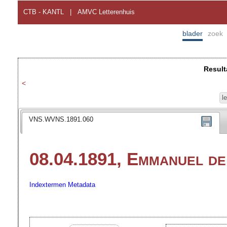
CTB - KANTL
|
AMVC Letterenhuis
blader
zoek
Result
<
l
VNS.WVNS.1891.060
08.04.1891, Emmanuel d
Indextermen
Metadata