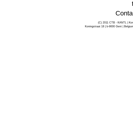
Conta
(C) 2011 CTB - KANTL | Kon
Koningstraat 18 | b-9000 Gent | Belgiu