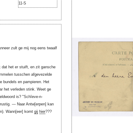
11-S
anneer zult ge mij nog eens twaalf
 dat het er stuift, en zit gansche
himmelen tusschen afgevezelde
fe bundels en pampieren. Het
aar het verleden stink. Weet ge
heldwoord is? "Schîeve-n-
nrustig. — Naar
Antw[erpen]
kan
en).
Wann[eer]
komt
gij
hier
???