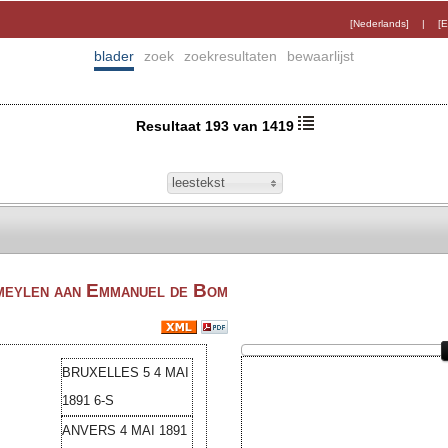
[Nederlands]
|
[E
blader
zoek
zoekresultaten
bewaarlijst
Resultaat 193 van 1419
leestekst
meylen aan Emmanuel de Bom
BRUXELLES 5 4 MAI
1891 6-S
ANVERS 4 MAI 1891