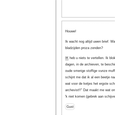
Houwe!
Ik wacht nog altijd uwen brief. W
bladzijden proza zenden?
IK
heb u niets te vertellen. Ik blok
dagen, in de archieven, te besc
oude smerige stoffige vunze muf
schijnt me dat ik al een beetje n
wat voor de ketjes het ergste sc
archevist!!" Dat maakt me wat o
'k niet komen (gebrek aan schijv
Gust