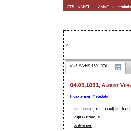
CTB - KANTL
|
AMVC Letterenhuis
<
VNS.WVNS.1891.076
04.05.1891, August Ver
Indextermen
Metadata
den heere
Emm[anuel]
de Bom
olijftakstraat, 10
Antwerpen