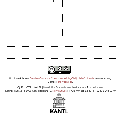
Op dit werk is een
Creative Commons 'Naamsvermelding-Gelijk delen' Licentie
van toepassing.
Contact:
ctb@kantl.be
.
(C) 2011 CTB - KANTL | Koninklijke Academie voor Nederlandse Taal en Letteren
Koningstraat 18 | b-9000 Gent | Belgium | E
ctb@kantl.be
| T +32 (0)9 265 93 50 | F +32 (0)9 265 93 49