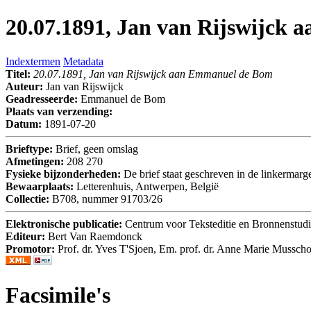
20.07.1891, Jan van Rijswijck
Indextermen
Metadata
Titel:
20.07.1891, Jan van Rijswijck aan Emmanuel de Bom
Auteur:
Jan van Rijswijck
Geadresseerde:
Emmanuel de Bom
Plaats van verzending:
Datum:
1891-07-20
Brieftype:
Brief, geen omslag
Afmetingen:
208 270
Fysieke bijzonderheden:
De brief staat geschreven in de linkermar
Bewaarplaats:
Letterenhuis, Antwerpen, België
Collectie:
B708, nummer 91703/26
Elektronische publicatie:
Centrum voor Teksteditie en Bronnenstud
Editeur:
Bert Van Raemdonck
Promotor:
Prof. dr. Yves T'Sjoen, Em. prof. dr. Anne Marie Musscho
Facsimile's