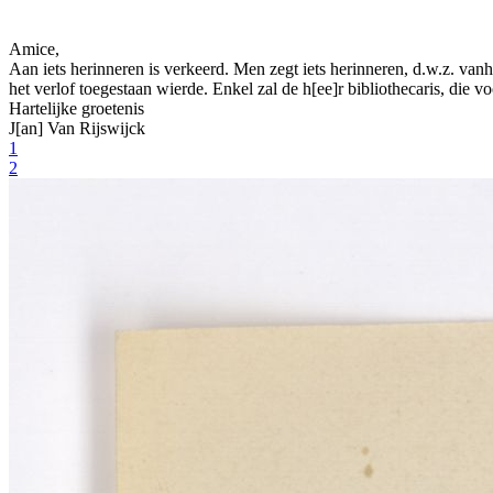
Amice,
Aan
iets herinneren is verkeerd. Men zegt
iets herinneren
, d.w.z. van
het verlof toegestaan wierde. Enkel zal
de
h[ee]r
bibliothecaris
, die v
Hartelijke groetenis
J[an]
Van Rijswijck
1
2