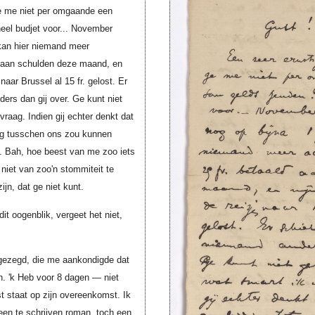
ge me niet per omgaande een
eel budjet voor... November
k kan hier niemand meer
d aan schulden deze maand, en
naar Brussel al 15 fr. gelost. Er
ers dan gij over. Ge kunt niet
vraag. Indien gij echter denkt dat
ing tusschen ons zou kunnen
. Bah, hoe beest van me zoo iets
niet van zoo'n stommiteit te
jn, dat ge niet kunt.
dit oogenblik, vergeet het niet,
ezegd, die me aankondigde dat
. 'k Heb voor 8 dagen — niet
st staat op zijn overeenkomst. Ik
en te schrijven roman, toch een