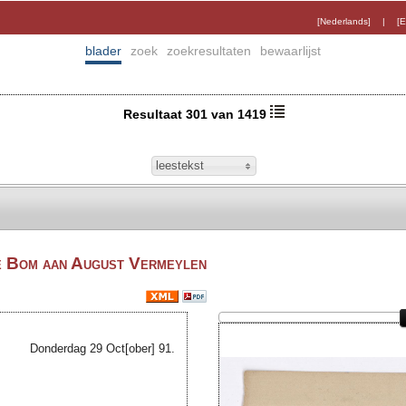
[Nederlands]
|
[E
blader
zoek
zoekresultaten
bewaarlijst
Resultaat 301 van 1419
leestekst
e Bom aan August Vermeylen
Donderdag 29
Oct[ober]
91.