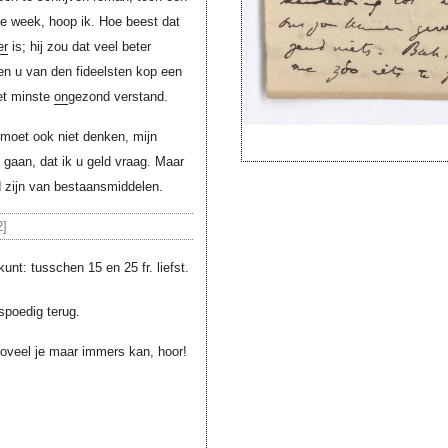
le week, hoop ik. Hoe beest dat
er
is; hij zou dat veel beter
en u van den fideelsten kop een
het minste
on
gezond verstand.
 moet ook niet denken, mijn
 gaan, dat ik u geld vraag. Maar
fd zijn van bestaansmiddelen.
2]
nt: tusschen 15 en 25 fr. liefst.
spoedig terug.
ooveel je maar immers kan, hoor!