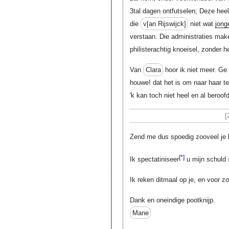
3tal dagen ontfutselen; Deze hee
die
v[an Rijswijck]
niet wat
jong
verstaan. Die administraties mak
philisterachtig knoeisel, zonder 
Van
Clara
hoor ik niet meer. Ge
houwe! dat het is om naar haar te
'k kan toch niet heel en al beroo
[
Zend me dus spoedig zooveel je ku
[*]
Ik spectatiniseer
u mijn schuld 
Ik reken ditmaal op je, en voor z
Dank en oneindige pootknijp.
Mane