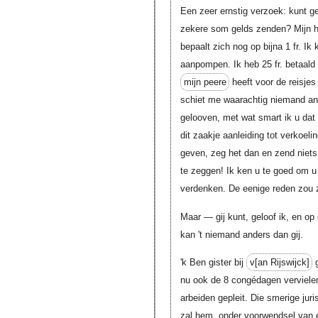
Een zeer ernstig verzoek: kunt 
zekere som gelds zenden? Mijn h
bepaalt zich nog op bijna 1 fr. I
aanpompen. Ik heb 25 fr. betaal
mijn peere
heeft voor de reisjes 
schiet me waarachtig niemand and
gelooven, met wat smart ik u dat 
dit zaakje aanleiding tot verkoel
geven, zeg het dan en zend niets
te zeggen! Ik ken u te goed om u 
verdenken. De eenige reden zou zi
Maar — gij kunt, geloof ik, en op 
kan 't niemand anders dan gij.
'k Ben gister bij
v[an Rijswijck]
g
nu ook de 8 congédagen vervielen
arbeiden gepleit. Die smerige juri
zal hem, onder voorwendsel van e