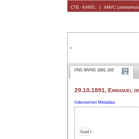
CTB - KANTL
|
AMVC Letterenhuis
<
VNS.WVNS.1891.183
29.10.1891, Emmanuel d
Indextermen
Metadata
Gust
!