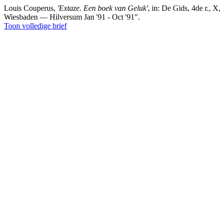
Louis Couperus,
'Extaze. Een boek van Geluk'
, in:
De Gids
, 4de r., X
Wiesbaden — Hilversum Jan '91 - Oct '91"
.
Toon volledige brief