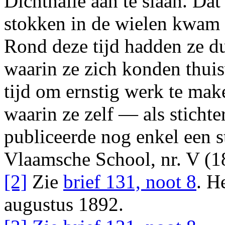
Dichthalle
aan te slaan. Dat
stokken in de wielen kwam s
Rond deze tijd hadden ze dus
waarin ze zich konden thui
tijd om ernstig werk te make
waarin ze zelf — als sticht
publiceerde nog enkel een 
Vlaamsche School
, nr. V (
[2]
Zie
brief 131, noot 8
. H
augustus 1892.