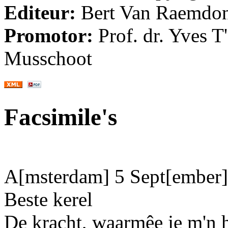
Editeur:
Bert Van Raemdo
Promotor:
Prof. dr. Yves T
Musschoot
Facsimile's
A[msterdam]
5
Sept[ember]
Beste kerel
De kracht, waarmêe je m'n 