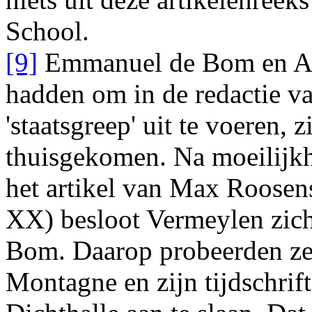
School
.
[9]
Emmanuel de Bom
en
A
hadden om in de redactie v
'staatsgreep' uit te voeren, z
thuisgekomen. Na moeilij
het artikel van
Max Roosen
XX
) besloot
Vermeylen
zich
Bom
. Daarop probeerden ze 
Montagne
en zijn tijdschrif