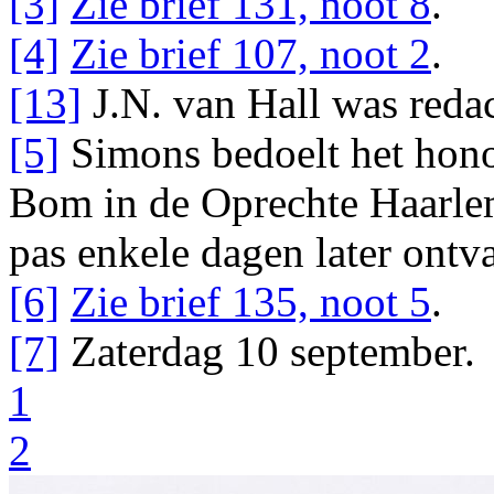
[3]
Zie brief 131, noot 8
.
[4]
Zie brief 107, noot 2
.
[13]
J.N. van Hall
was redac
[5]
Simons
bedoelt het hon
Bom
in de
Oprechte Haarle
pas enkele dagen later ont
[6]
Zie brief 135, noot 5
.
[7]
Zaterdag 10 september.
1
2