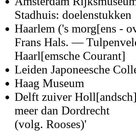
Amsterdam
Rijksmuseum
Stadhuis: doelenstukken
Haarlem
(
's morg[ens - 
Frans Hals. — Tulpenve
Haarl[emsche Courant]
Leiden
Japoneesche Colle
Haag Museum
Delft
zuiver
Holl[andsch
meer dan Dordrecht
(volg.
Rooses
)'