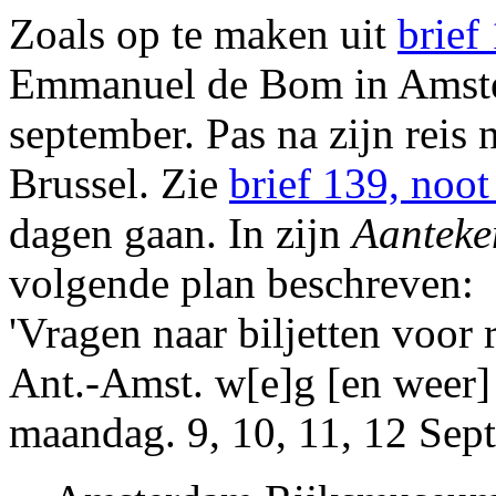
Zoals op te maken uit
brief
Emmanuel de Bom
in Amste
september. Pas na zijn reis 
Brussel. Zie
brief 139, noot
dagen gaan. In zijn
Aanteke
volgende plan beschreven:
'Vragen naar biljetten voor
Ant.-Amst.
w[e]g [en weer]
maandag
. 9, 10, 11, 12
Sep