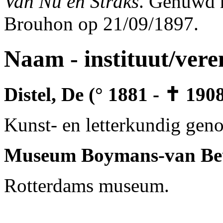
Van Nu en Straks
. Gehuwd m
Brouhon op 21/09/1897.
Naam - instituut/vere
Distel, De (° 1881 - ✝ 190
Kunst- en letterkundig gen
Museum Boymans-van Be
Rotterdams museum.