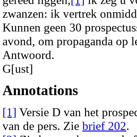
zwanzen:
ik vertrek
onmidde
Kunnen geen 30 prospectuss
avond, om propaganda op l
Antwoord.
G[ust]
Annotations
[1]
Versie D van het prosp
van de pers. Zie
brief 202
.