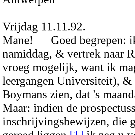
Vrijdag 11.11.92.
Mane
! — Goed begrepen: 
namiddag, & vertrek naar 
vroeg mogelijk, want ik mag
leergangen Universiteit), 
Boymans
zien, dat 's maand
Maar
: indien de prospectus
inschrijvingsbewijzen, die 
gereed liggen,
[1]
ik zeg u v