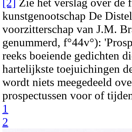
[2]
Zie het verslag over de f
kunstgenootschap
De Diste
voorzitterschap van
J.M. Br
genummerd, f°44v°):
'
Pros
reeks boeiende gedichten d
hartelijkste toejuichingen d
wordt niets meegedeeld over
prospectussen voor of tijde
1
2