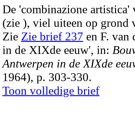
De
'combinazione artistica'
v
(zie ), viel uiteen op grond 
Zie
Zie brief 237
en
F. van 
in de XIXde eeuw', in:
Bouw
Antwerpen in de XIXde eeu
1964), p. 303-330
.
Toon volledige brief