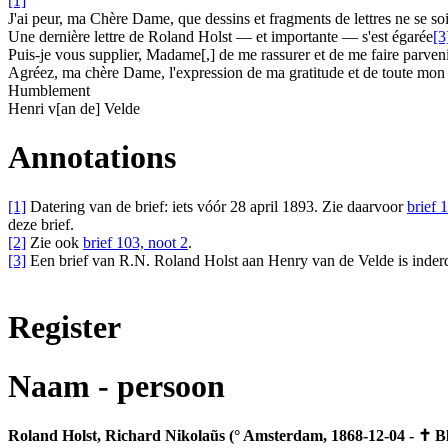
[1]
J'ai peur, ma Chère Dame, que dessins et fragments de lettres ne se soien
Une dernière lettre de
Roland Holst
— et importante — s'est égarée
[3
Puis-je vous supplier, Madame
[,]
de me rassurer et de me faire parven
Agréez, ma chère Dame, l'expression de ma gratitude et de toute mon
Humblement
Henri
v[an de]
Velde
Annotations
[1]
Datering van de brief: iets vóór 28 april 1893. Zie daarvoor
brief 
deze brief.
[2]
Zie ook
brief 103, noot 2
.
[3]
Een brief van
R.N. Roland Holst
aan
Henry van de Velde
is inder
Register
Naam - persoon
Roland Holst, Richard Nikolaũs (° Amsterdam, 1868-12-04 - ✝ B