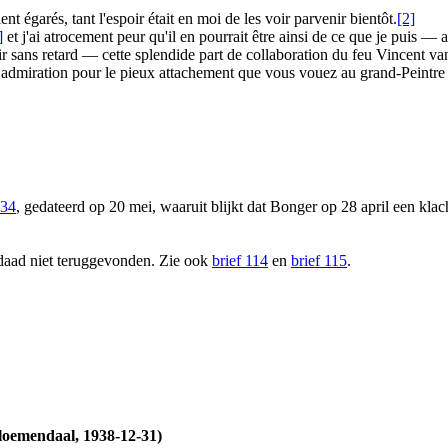
t égarés, tant l'espoir était en moi de les voir parvenir bientôt.
[2]
]
et j'ai atrocement peur qu'il en pourrait être ainsi de ce que je puis 
ir sans retard — cette splendide part de collaboration du feu Vincent v
 admiration pour le pieux attachement que vous vouez au grand-Peintre
134
, gedateerd op 20 mei, waaruit blijkt dat Bonger op 28 april een kla
daad niet teruggevonden. Zie ook
brief 114
en
brief 115
.
loemendaal, 1938-12-31)