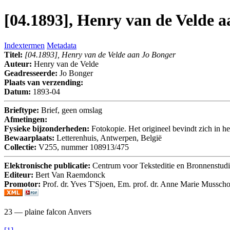
[04.1893], Henry van de Velde 
Indextermen
Metadata
Titel:
[04.1893], Henry van de Velde aan Jo Bonger
Auteur:
Henry van de Velde
Geadresseerde:
Jo Bonger
Plaats van verzending:
Datum:
1893-04
Brieftype:
Brief, geen omslag
Afmetingen:
Fysieke bijzonderheden:
Fotokopie. Het origineel bevindt zich in
Bewaarplaats:
Letterenhuis, Antwerpen, België
Collectie:
V255, nummer 108913/475
Elektronische publicatie:
Centrum voor Teksteditie en Bronnenstud
Editeur:
Bert Van Raemdonck
Promotor:
Prof. dr. Yves T'Sjoen, Em. prof. dr. Anne Marie Musscho
23 — plaine falcon Anvers