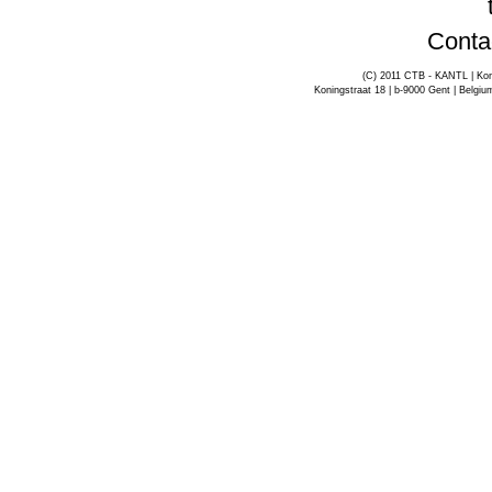
Conta
(C) 2011 CTB - KANTL | Kon
Koningstraat 18 | b-9000 Gent | Belgiu