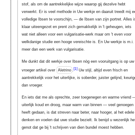
stof, als om de aantrekkelijke wijze waarop gij dezelve hebt
verwerkt. Er is veel methode in Uw werkje en daaruit treedt mij e
volledige Ibsen te voorschijn, — de Ibsen van zijn portret. Alles i
klaar uiteengezet en prent zich gemakkelijk in 't geheugen, iets
wat niet alleen voor een vulgarisatie-werk maar om 't even voor
welkdanige studie een hooge vereischte is. En Uw werkje is m.i.
meer dan een werk van vulgarisatie.
Me dunkt dat dit werkje over Ibsen nòg een vooruitgang is op uw
[1]
vroeger artikel over
Aletrino
.
Uw stijl, altijd even frisch en
aantrekkelijk voor het uiterlijke, is soberder, juister gelijnd, keurig
dan vroeger.
En iets dat me als oprechte, zeer toegenegen en warme vriend 
uiterlijk koud en droog, maar warm van binnen — veel genoegen
heeft gedaan, is dat streven naar beter, naar hooger, al het edele
denken en voelen dat uwe studie bezielt. Ik benijd u wezenlijk he
genot dat ge bij 't schrijven van dien bundel moest hebben.