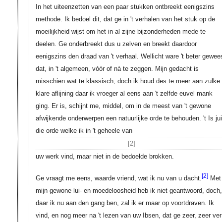
In het uiteenzetten van een paar stukken ontbreekt eenigszins
methode. Ik bedoel dit, dat ge in 't verhalen van het stuk op de
moeilijkheid wijst om het in al zijne bijzonderheden mede te
deelen. Ge onderbreekt dus u zelven en breekt daardoor
eenigszins den draad van 't verhaal. Wellicht ware 't beter gewee
dat, in 't algemeen, vóór of nà te zeggen. Mijn gedacht is
misschien wat te klassisch, doch ik houd des te meer aan zulke
klare aflijning daar ik vroeger al eens aan 't zelfde euvel mank
ging. Er is, schijnt me, middel, om in de meest van 't gewone
afwijkende onderwerpen een natuurlijke orde te behouden. 't Is jui
die orde welke ik in 't geheele van
[2]
uw werk vind, maar niet in de bedoelde brokken.
[2]
Ge vraagt me eens, waarde vriend, wat ik nu van u dacht.
Met
mijn gewone lui- en moedeloosheid heb ik niet geantwoord, doch,
daar ik nu aan den gang ben, zal ik er maar op voortdraven. Ik
vind, en nog meer na 't lezen van uw Ibsen, dat ge zeer, zeer ver