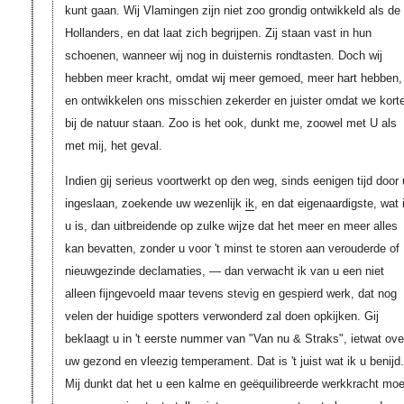
kunt gaan. Wij Vlamingen zijn niet zoo grondig ontwikkeld als de
Hollanders, en dat laat zich begrijpen. Zij staan vast in hun
schoenen, wanneer wij nog in duisternis rondtasten. Doch wij
hebben meer kracht, omdat wij meer gemoed, meer hart hebben,
en ontwikkelen ons misschien zekerder en juister omdat we korte
bij de natuur staan. Zoo is het ook, dunkt me, zoowel met U als
met mij, het geval.
Indien gij serieus voortwerkt op den weg, sinds eenigen tijd door 
ingeslaan, zoekende uw wezenlijk
ik
, en dat eigenaardigste, wat 
u is, dan uitbreidende op zulke wijze dat het meer en meer alles
kan bevatten, zonder u voor 't minst te storen aan verouderde of
nieuwgezinde declamaties, — dan verwacht ik van u een niet
alleen fijngevoeld maar tevens stevig en gespierd werk, dat nog
velen der huidige spotters verwonderd zal doen opkijken. Gij
beklaagt u in 't eerste nummer van "Van nu & Straks", ietwat ove
uw gezond en vleezig temperament. Dat is 't juist wat ik u benijd.
Mij dunkt dat het u een kalme en geëquilibreerde werkkracht moe