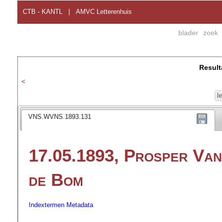
CTB - KANTL
|
AMVC Letterenhuis
blader
zoek
Result
<
l
VNS.WVNS.1893.131
17.05.1893, Prosper Va
de Bom
Indextermen
Metadata