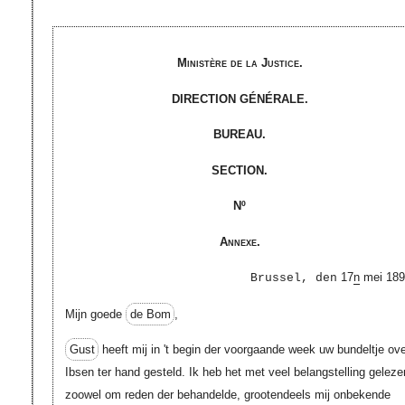
Ministère de la Justice.
DIRECTION GÉNÉRALE.
BUREAU.
SECTION.
Nº
Annexe.
17
n
mei 189
Brussel, den
Mijn goede
de Bom
,
Gust
heeft mij in 't begin der voorgaande week uw bundeltje ov
Ibsen ter hand gesteld. Ik heb het met veel belangstelling geleze
zoowel om reden der behandelde, grootendeels mij onbekende