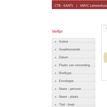
CTB - KANTL
|
AMVC Letterenhuis
Verfijn
Auteur
Geadresseerde
Datum
Plaats van verzending
Brieftype
Enveloppe
Naam - persoon
Naam - plaats
Titel - boek