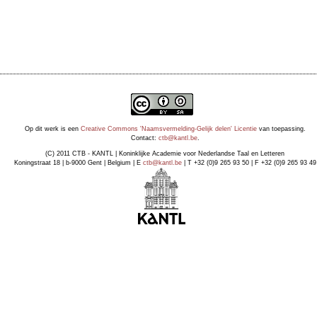
Op dit werk is een
Creative Commons 'Naamsvermelding-Gelijk delen' Licentie
van toepassing.
Contact:
ctb@kantl.be
.
(C) 2011 CTB - KANTL | Koninklijke Academie voor Nederlandse Taal en Letteren
Koningstraat 18 | b-9000 Gent | Belgium | E
ctb@kantl.be
| T +32 (0)9 265 93 50 | F +32 (0)9 265 93 49