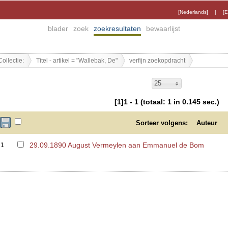
[Nederlands]
|
[E
blader
zoek
zoekresultaten
bewaarlijst
Collectie:
Titel - artikel = "Wallebak, De"
verfijn zoekopdracht
25
[1]1 - 1 (totaal: 1 in 0.145 sec.)
Sorteer volgens:
Auteur
29.09.1890 August Vermeylen aan Emmanuel de Bom
1