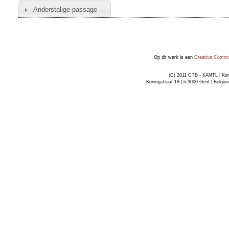
Anderstalige passage
Op dit werk is een
Creative Common
(C) 2011 CTB - KANTL | Kon
Koningstraat 18 | b-9000 Gent | Belgiu