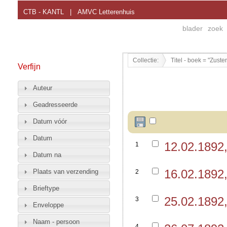
CTB - KANTL
|
AMVC Letterenhuis
blader
zoek
Collectie:
Titel - boek = "Zuste
Verfijn
Auteur
Geadresseerde
Datum vóór
Datum
12.02.1892
1
Datum na
16.02.1892
Plaats van verzending
2
Brieftype
25.02.1892
3
Enveloppe
Naam - persoon
4