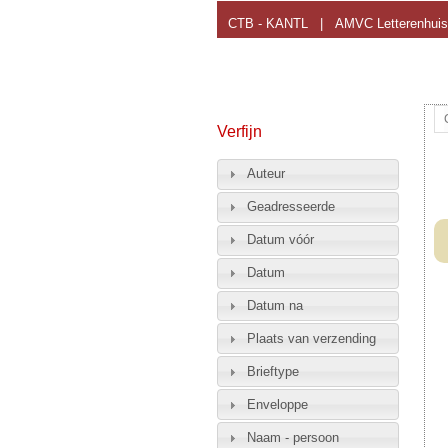
CTB - KANTL
|
AMVC Letterenhuis
Verfijn
Auteur
Geadresseerde
Datum vóór
Datum
Datum na
Plaats van verzending
Brieftype
Enveloppe
Naam - persoon