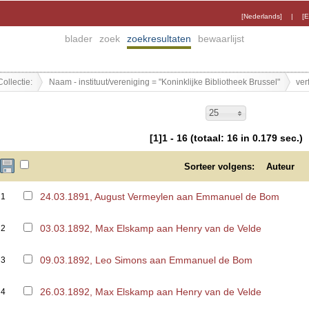
[Nederlands]
|
[E
blader
zoek
zoekresultaten
bewaarlijst
Collectie:
Naam - instituut/vereniging = "Koninklijke Bibliotheek Brussel"
ver
25
[1]1 - 16 (totaal: 16 in 0.179 sec.)
Sorteer volgens:
Auteur
24.03.1891, August Vermeylen aan Emmanuel de Bom
1
03.03.1892, Max Elskamp aan Henry van de Velde
2
09.03.1892, Leo Simons aan Emmanuel de Bom
3
26.03.1892, Max Elskamp aan Henry van de Velde
4