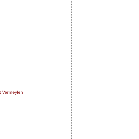
t Vermeylen
e