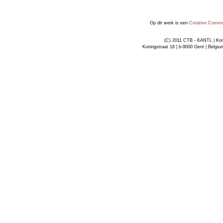
Op dit werk is een
Creative Common
(C) 2011 CTB - KANTL | Kon
Koningstraat 18 | b-9000 Gent | Belgiu