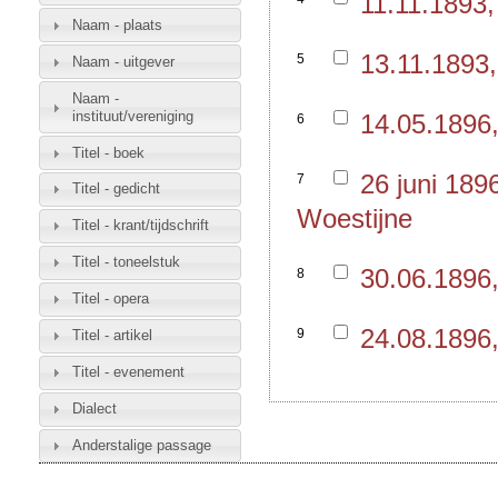
11.11.1893
Naam - plaats
13.11.1893
5
Naam - uitgever
Naam -
instituut/vereniging
14.05.1896,
6
Titel - boek
26 juni 18
7
Titel - gedicht
Woestijne
Titel - krant/tijdschrift
Titel - toneelstuk
30.06.1896,
8
Titel - opera
24.08.1896,
9
Titel - artikel
Titel - evenement
Dialect
Anderstalige passage