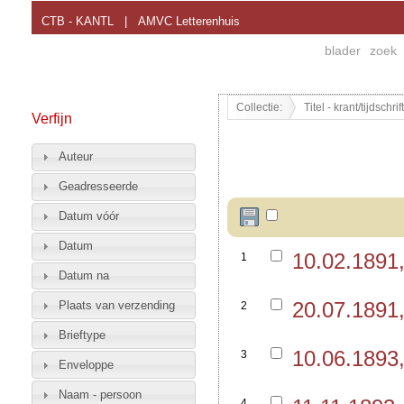
CTB - KANTL
|
AMVC Letterenhuis
blader
zoek
Collectie:
Titel - krant/tijdschr
Verfijn
Auteur
Geadresseerde
Datum vóór
Datum
10.02.1891
1
Datum na
20.07.1891
Plaats van verzending
2
Brieftype
10.06.1893
3
Enveloppe
Naam - persoon
4