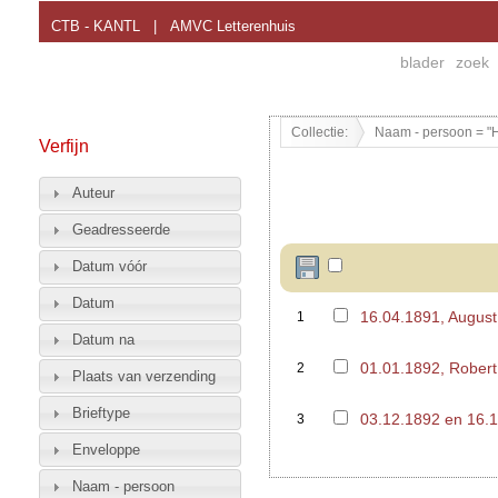
CTB - KANTL
|
AMVC Letterenhuis
blader
zoek
Collectie:
Naam - persoon = "H
Verfijn
Auteur
Geadresseerde
Datum vóór
Datum
16.04.1891, Augus
1
Datum na
01.01.1892, Rober
2
Plaats van verzending
Brieftype
03.12.1892 en 16.
3
Enveloppe
Naam - persoon