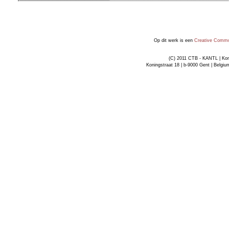
Op dit werk is een
Creative Common
(C) 2011 CTB - KANTL | Kon
Koningstraat 18 | b-9000 Gent | Belgiu