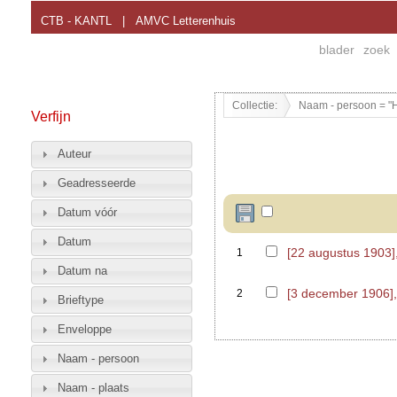
CTB - KANTL
|
AMVC Letterenhuis
blader
zoek
Collectie:
Naam - persoon = "H
Verfijn
Auteur
Geadresseerde
Datum vóór
Datum
[22 augustus 1903
1
Datum na
[3 december 1906]
2
Brieftype
Enveloppe
Naam - persoon
Naam - plaats