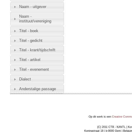
Naam - uitgever
Naam -
instituut/vereniging
Titel - boek
Titel - gedicht
Titel - krant/tijdschrift
Titel - artikel
Titel - evenement
Dialect
Anderstalige passage
Op dit werk is een
Creative Common
(C) 2011 CTB - KANTL | Kon
Koningstraat 18 | b-9000 Gent | Belgiu