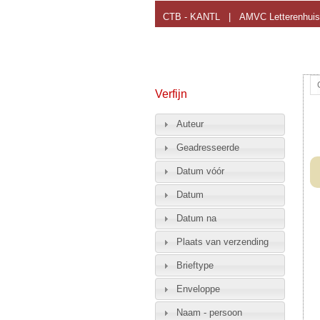
CTB - KANTL
|
AMVC Letterenhuis
Verfijn
Auteur
Geadresseerde
Datum vóór
Datum
Datum na
Plaats van verzending
Brieftype
Enveloppe
Naam - persoon