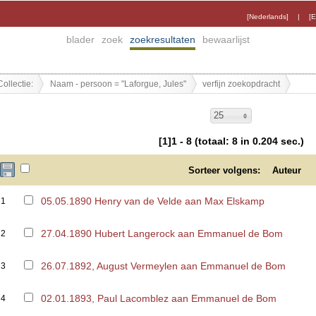
[Nederlands]
|
[E
blader
zoek
zoekresultaten
bewaarlijst
Collectie:
Naam - persoon = "Laforgue, Jules"
verfijn zoekopdracht
25
[1]1 - 8 (totaal: 8 in 0.204 sec.)
Sorteer volgens:
Auteur
05.05.1890 Henry van de Velde aan Max Elskamp
1
27.04.1890 Hubert Langerock aan Emmanuel de Bom
2
26.07.1892, August Vermeylen aan Emmanuel de Bom
3
02.01.1893, Paul Lacomblez aan Emmanuel de Bom
4