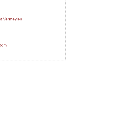
st Vermeylen
 Bom