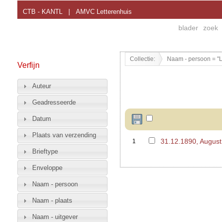
CTB - KANTL
|
AMVC Letterenhuis
blader
zoek
Collectie:
Naam - persoon = "L
Verfijn
Auteur
Geadresseerde
Datum
Plaats van verzending
31.12.1890, Augus
1
Brieftype
Enveloppe
Naam - persoon
Naam - plaats
Naam - uitgever