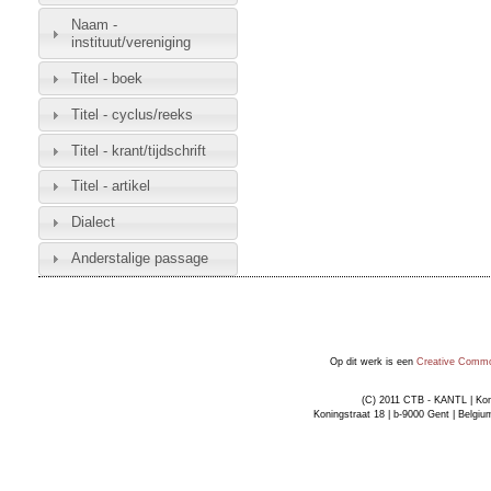
Naam -
instituut/vereniging
Titel - boek
Titel - cyclus/reeks
Titel - krant/tijdschrift
Titel - artikel
Dialect
Anderstalige passage
Op dit werk is een
Creative Common
(C) 2011 CTB - KANTL | Kon
Koningstraat 18 | b-9000 Gent | Belgiu