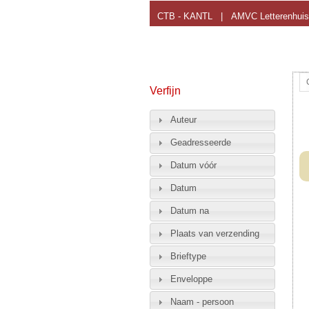
CTB - KANTL
|
AMVC Letterenhuis
Verfijn
Auteur
Geadresseerde
Datum vóór
Datum
Datum na
Plaats van verzending
Brieftype
Enveloppe
Naam - persoon