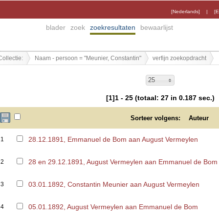
[Nederlands]
|
[E
blader
zoek
zoekresultaten
bewaarlijst
Collectie:
Naam - persoon = "Meunier, Constantin"
verfijn zoekopdracht
25
[1]1 - 25 (totaal: 27 in 0.187 sec.)
Sorteer volgens:
Auteur
28.12.1891, Emmanuel de Bom aan August Vermeylen
1
28 en 29.12.1891, August Vermeylen aan Emmanuel de Bom
2
03.01.1892, Constantin Meunier aan August Vermeylen
3
05.01.1892, August Vermeylen aan Emmanuel de Bom
4