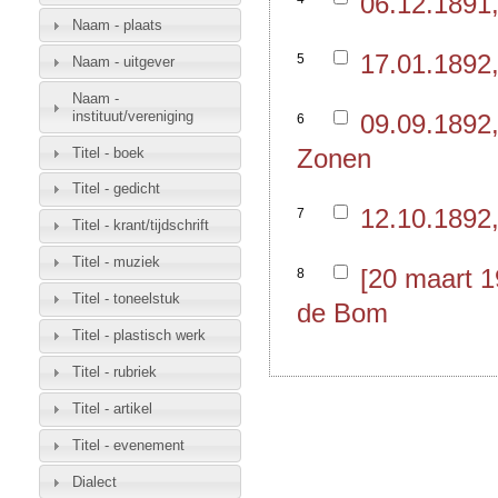
06.12.1891
Naam - plaats
17.01.1892
5
Naam - uitgever
Naam -
instituut/vereniging
09.09.1892
6
Zonen
Titel - boek
Titel - gedicht
12.10.1892
7
Titel - krant/tijdschrift
Titel - muziek
[20 maart 
8
Titel - toneelstuk
de Bom
Titel - plastisch werk
Titel - rubriek
Titel - artikel
Titel - evenement
Dialect