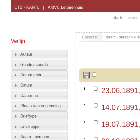
CTB - KANTL
|
AMVC Letterenhuis
blader
zoek
Collectie:
Naam - persoon = "N
Verfijn
Auteur
Geadresseerde
Datum vóór
Datum
23.06.1891
1
Datum na
14.07.1891
Plaats van verzending
2
Brieftype
19.07.1891
3
Enveloppe
Naam - persoon
4