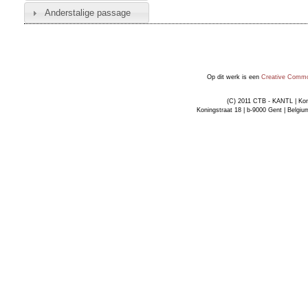
Anderstalige passage
Op dit werk is een
Creative Common
(C) 2011 CTB - KANTL | Kon
Koningstraat 18 | b-9000 Gent | Belgiu