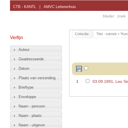
CTB - KANTL
|
AMVC Letterenhuis
blader
zoek
Collectie:
Titel - rubriek = "Ku
Verfijn
Auteur
Geadresseerde
Datum
Plaats van verzending
03.09.1891, Leo 
1
Brieftype
Enveloppe
Naam - persoon
Naam - plaats
Naam - uitgever