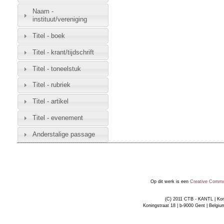
Naam -
instituut/vereniging
Titel - boek
Titel - krant/tijdschrift
Titel - toneelstuk
Titel - rubriek
Titel - artikel
Titel - evenement
Anderstalige passage
Op dit werk is een
Creative Common
(C) 2011 CTB - KANTL | Kon
Koningstraat 18 | b-9000 Gent | Belgiu