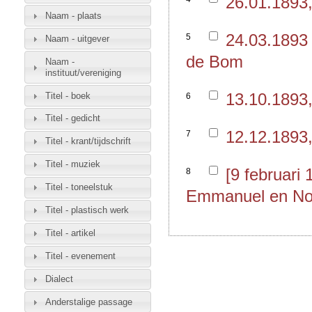
26.01.1893
Naam - plaats
24.03.1893
5
Naam - uitgever
de Bom
Naam -
instituut/vereniging
13.10.1893
Titel - boek
6
Titel - gedicht
12.12.1893
7
Titel - krant/tijdschrift
Titel - muziek
[9 februari
8
Titel - toneelstuk
Emmanuel en No
Titel - plastisch werk
Titel - artikel
Titel - evenement
Dialect
Anderstalige passage