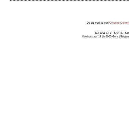
Op dit werk is een
Creative Common
(C) 2011 CTB - KANTL | Kon
Koningstraat 18 | b-9000 Gent | Belgiu