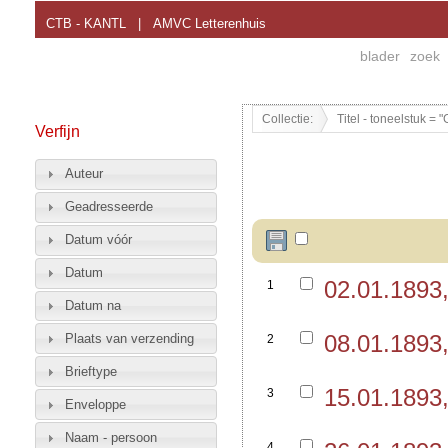
CTB - KANTL
|
AMVC Letterenhuis
blader
zoek
Collectie:
Titel - toneelstuk = 
Verfijn
Auteur
Geadresseerde
Datum vóór
Datum
02.01.1893
1
Datum na
08.01.1893
Plaats van verzending
2
Brieftype
15.01.1893
3
Enveloppe
Naam - persoon
4