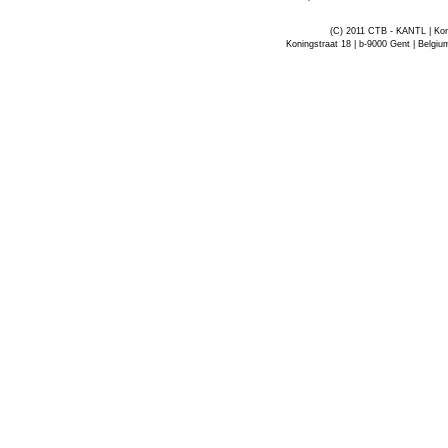
(C) 2011 CTB - KANTL | Kon
Koningstraat 18 | b-9000 Gent | Belgiu