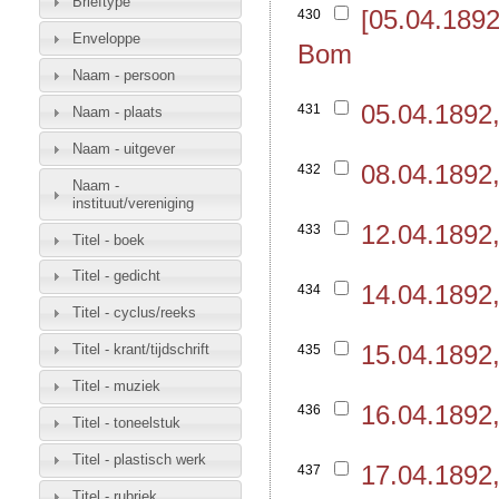
Brieftype
[05.04.189
430
Enveloppe
Bom
Naam - persoon
05.04.1892
431
Naam - plaats
Naam - uitgever
08.04.1892
432
Naam -
instituut/vereniging
12.04.1892
433
Titel - boek
Titel - gedicht
14.04.1892
434
Titel - cyclus/reeks
15.04.1892
Titel - krant/tijdschrift
435
Titel - muziek
16.04.1892
436
Titel - toneelstuk
Titel - plastisch werk
17.04.1892
437
Titel - rubriek