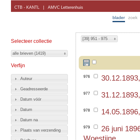
CTB - KANTL
|
AMVC Letterenhuis
blader
zoek
[39] 951 - 975
Selecteer collectie
alle brieven (1419)
Verfijn
30.12.1893
976
Auteur
Geadresseerde
31.12.1893
977
Datum vóór
Datum
14.05.1896,
978
Datum na
26 juni 18
979
Plaats van verzending
Woestijne