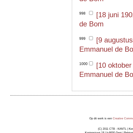
[18 juni 19
998
de Bom
[9 augustus
999
Emmanuel de B
[10 oktober
1000
Emmanuel de B
Op dit werk is een
Creative Common
(C) 2011 CTB - KANTL | Kon
Koningstraat 18 | b-9000 Gent | Belgiu