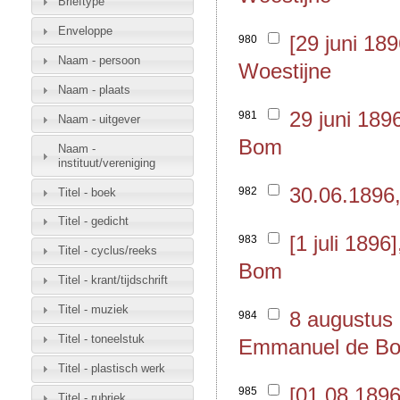
Brieftype
Enveloppe
[29 juni 1
980
Naam - persoon
Woestijne
Naam - plaats
29 juni 18
981
Naam - uitgever
Bom
Naam -
instituut/vereniging
30.06.1896,
982
Titel - boek
Titel - gedicht
[1 juli 189
983
Titel - cyclus/reeks
Bom
Titel - krant/tijdschrift
Titel - muziek
8 augustus 
984
Titel - toneelstuk
Emmanuel de B
Titel - plastisch werk
[01.08.1896
985
Titel - rubriek