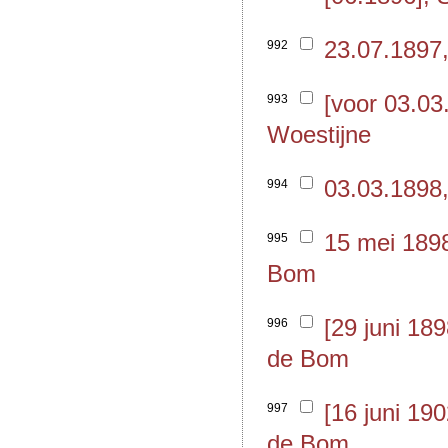
23.07.1897,
992
[voor 03.03
993
Woestijne
03.03.1898,
994
15 mei 189
995
Bom
[29 juni 18
996
de Bom
[16 juni 19
997
de Bom