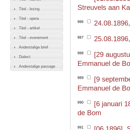
Streuvels aan Ka
Titel - lezing
Titel - opera
24.08.1896,
986
Titel - artikel
25.08.1896,
Titel - evenement
987
Anderstalige brief
[29 augustu
988
Dialect
Emmanuel de B
Anderstalige passage
[9 septembe
989
Emmanuel de B
[6 januari 
990
de Bom
[06.1896], 
991