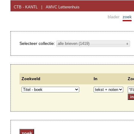
CTB - KANTL
|
AMVC Letterenhuis
blader
zoek
Selecteer collectie:
alle brieven (1419)
Zoekveld
In
Zo