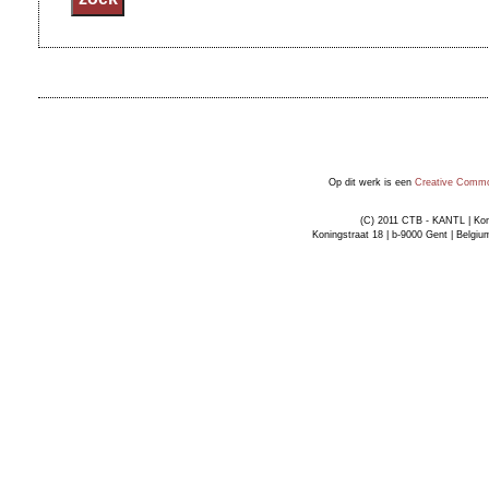
Op dit werk is een
Creative Common
(C) 2011 CTB - KANTL | Kon
Koningstraat 18 | b-9000 Gent | Belgiu