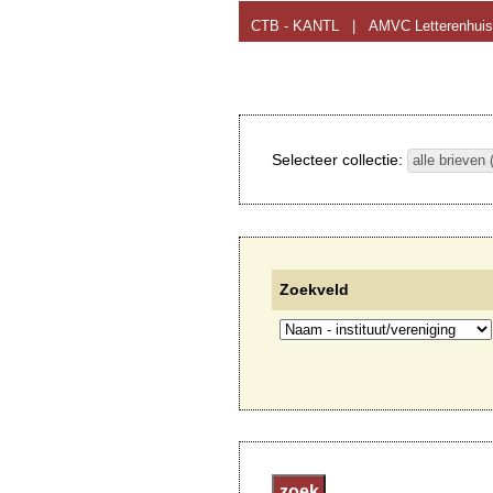
CTB - KANTL
|
AMVC Letterenhuis
Selecteer collectie:
alle brieven 
Zoekveld