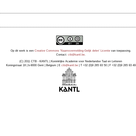
Op dit werk is een
Creative Commons 'Naamsvermelding-Gelijk delen' Licentie
van toepassing.
Contact:
ctb@kantl.be
.
(C) 2011 CTB - KANTL | Koninklijke Academie voor Nederlandse Taal en Letteren
Koningstraat 18 | b-9000 Gent | Belgium | E
ctb@kantl.be
| T +32 (0)9 265 93 50 | F +32 (0)9 265 93 49