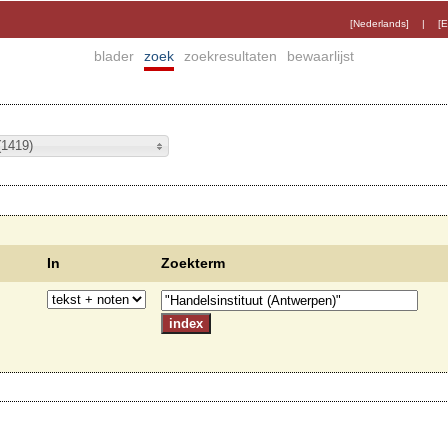
[Nederlands]
|
[E
blader
zoek
zoekresultaten
bewaarlijst
(1419)
In
Zoekterm