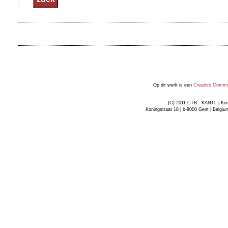
Op dit werk is een
Creative Common
(C) 2011 CTB - KANTL | Kon
Koningstraat 18 | b-9000 Gent | Belgiu