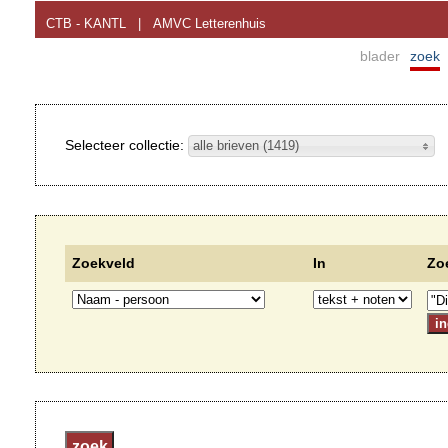
CTB - KANTL
|
AMVC Letterenhuis
blader
zoek
Selecteer collectie:
alle brieven (1419)
Zoekveld
In
Zo