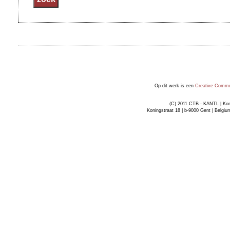
Op dit werk is een
Creative Common
(C) 2011 CTB - KANTL | Kon
Koningstraat 18 | b-9000 Gent | Belgiu