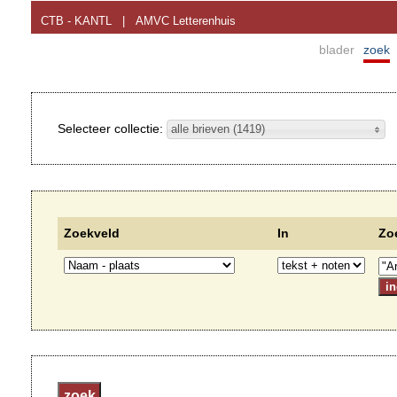
CTB - KANTL
|
AMVC Letterenhuis
blader
zoek
Selecteer collectie:
alle brieven (1419)
Zoekveld
In
Zo