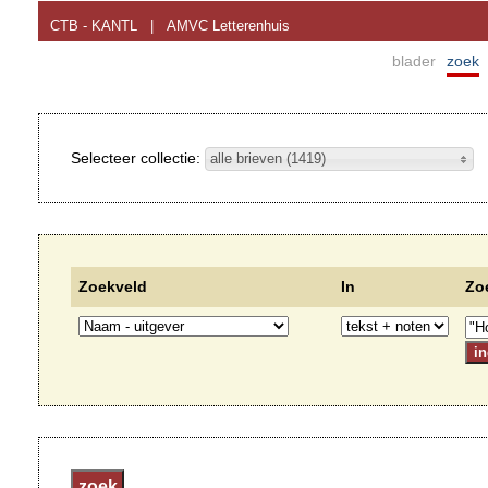
CTB - KANTL
|
AMVC Letterenhuis
blader
zoek
Selecteer collectie:
alle brieven (1419)
Zoekveld
In
Zo