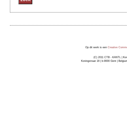
Op dit werk is een
Creative Common
(C) 2011 CTB - KANTL | Kon
Koningstraat 18 | b-9000 Gent | Belgiu