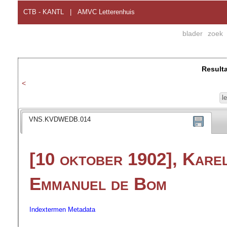
CTB - KANTL
|
AMVC Letterenhuis
blader
zoek
Result
<
l
VNS.KVDWEDB.014
[10 oktober 1902], Kare
Emmanuel de Bom
Indextermen
Metadata