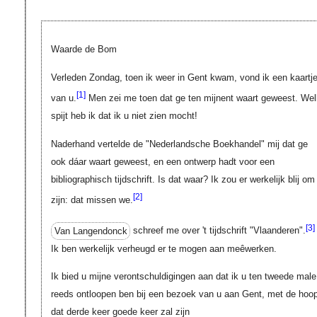
Waarde de Bom
Verleden Zondag, toen ik weer in Gent kwam, vond ik een kaartj
[1]
van u.
Men zei me toen dat ge ten mijnent waart geweest. Wel
spijt heb ik dat ik u niet zien mocht!
Naderhand vertelde de "Nederlandsche Boekhandel" mij dat ge
ook dáar waart geweest, en een ontwerp hadt voor een
bibliographisch tijdschrift. Is dat waar? Ik zou er werkelijk blij om
[2]
zijn: dat missen we.
[3]
Van Langendonck
schreef me over 't tijdschrift "Vlaanderen".
Ik ben werkelijk verheugd er te mogen aan meêwerken.
Ik bied u mijne verontschuldigingen aan dat ik u ten tweede male
reeds ontloopen ben bij een bezoek van u aan Gent, met de hoo
dat derde keer goede keer zal zijn