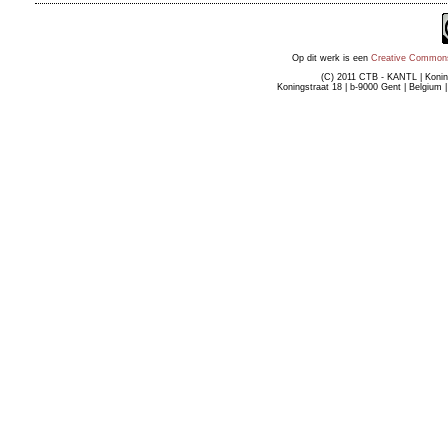
Op dit werk is een
Creative Commons 
(C) 2011 CTB - KANTL | Konin
Koningstraat 18 | b-9000 Gent | Belgium 