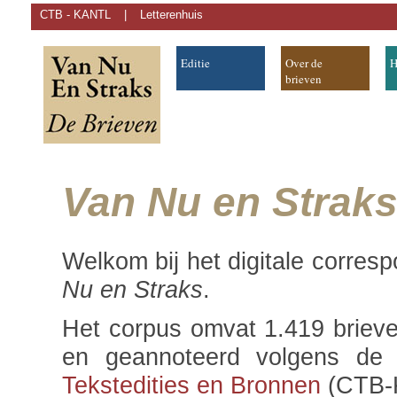
CTB - KANTL
|
Letterenhuis
Editie
Over de
H
brieven
Van Nu en Strak
Welkom bij het digitale corresp
Nu en Straks
.
Het corpus omvat 1.419 brieve
en geannoteerd volgens d
Tekstedities en Bronnen
(CTB-