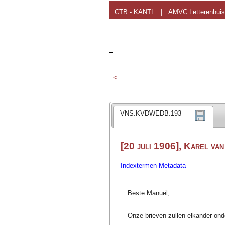
CTB - KANTL
|
AMVC Letterenhuis
<
VNS.KVDWEDB.193
[20 juli 1906], Karel va
Indextermen
Metadata
Beste Manuël,
Onze brieven zullen elkander on