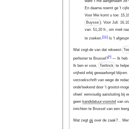
ware 't me aangenaam ze v
En daarna noemt ge 't cijfe
Voor Mei komt u toe: 15,10 
Buysse
). Voor Juli: 16,
van: 51,20 fr., om meê naa
[11]
te zoeken.
Is 't afgesp
Wat zegt-de van dat rekwest-
Tei
[*]
perfester te Brussel?
— Ik heb 
Ik ben er voor,
Teirlinck
te helpe
vrijheid erbij gewaarborgd blijven.
verzoekschrift van wege de redact
onde'teekend door ’t grootst-moge
ofwel: eenvoudig aansluiting bij e
geen
kandidatuur-voorstel
van onz
inrichten te Brussel van een leerga
Wat zegt
gij
over de zaak?... Me