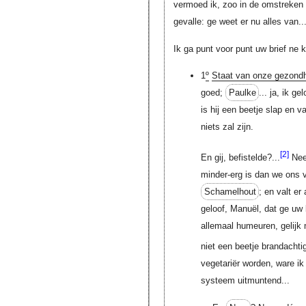
vermoed ik, zoo in de omstreken
gevalle: ge weet er nu alles van..
Ik ga punt voor punt uw brief ne 
1
º
Staat van onze gezond
goed;
Paulke
... ja, ik g
is hij een beetje slap en v
niets zal zijn.
[2]
En gij, befistelde?...
Neen
minder-erg is dan we ons v
Schamelhout
; en valt er
geloof, Manuël, dat ge uw 
allemaal humeuren, gelijk m
niet een beetje brandachtig
vegetariër worden, ware ik 
systeem uitmuntend...