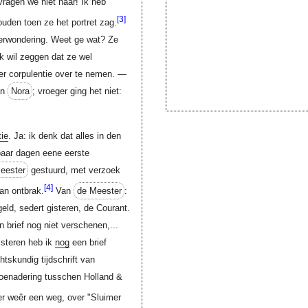
vragen we niet naar! Ik heb
[3]
den toen ze het portret zag.
erwondering. Weet ge wat? Ze
ik wil zeggen dat ze wel
er corpulentie over te nemen. —
an
Nora
; vroeger ging het niet:
ie
. Ja: ik denk dat alles in den
paar dagen eene eerste
eester
gestuurd, met verzoek
[4]
an ontbrak.
Van
de Meester
:
ld, sedert gisteren, de Courant.
jn brief nog niet verschenen,...
isteren heb ik
nog
een brief
tskundig tijdschrift van
oenadering tusschen Holland &
r weêr een weg, over "Sluimer