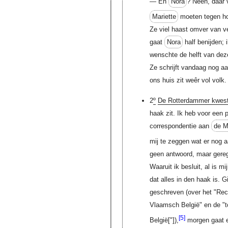
— En
Nora
? Neen, dáar 
Mariette
moeten tegen hou
Ze viel haast omver van v
gaat
Nora
half benijden; 
wenschte de helft van dez
Ze schrijft vandaag nog a
ons huis zit weêr vol volk.
2
º
De Rotterdammer kwest
haak zit. Ik heb voor een 
correspondentie aan
de M
mij te zeggen wat er nog a
geen antwoord, maar gerege
Waaruit ik besluit, al is mi
dat alles in den haak is. G
geschreven (over het "Rech
Vlaamsch België" en de "t
[5]
België
["]
),
morgen gaat e