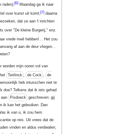
[6]
e raden);
Maandag ga ik naar
[7]
el over kunst uit komt;
daarna
ezoeken, dat ze aan 't inrichten
ts over "De kleine Burgerij," enz.
aar vrede meê hebben!... Het zou
anvang af aan de deur vliegen...
weten?
ar worden mijn ooren vol van
 het
Teirlinck
,
de Cock
,
de
ersoonlijk heb intusschen niet te
k doe? Telkens dat ik iets gehad
k aan
Pisdoeck
geschreven: gij
en ik kan het gebruiken. Dan
 Was ik van u, ik zou hem
cantie op reis. Uit vrees dat de
ouden vinden en aldus verdwalen;