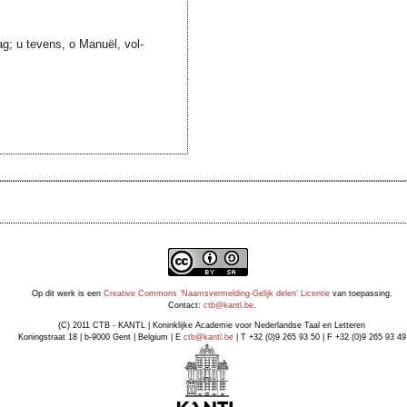
g; u tevens, o Manuël, vol-
Op dit werk is een
Creative Commons 'Naamsvermelding-Gelijk delen' Licentie
van toepassing.
Contact:
ctb@kantl.be
.
(C) 2011 CTB - KANTL | Koninklijke Academie voor Nederlandse Taal en Letteren
Koningstraat 18 | b-9000 Gent | Belgium | E
ctb@kantl.be
| T +32 (0)9 265 93 50 | F +32 (0)9 265 93 49