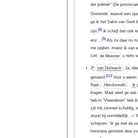
der politiek" (De provincial
Oostende: waaruit een opst
ga ik het Salon van Gent b
[8]
zijn;
ik schrijf dan ook ie
[9]
enz....
Als ze daar nu m
me spijten, moest ik van a
Liet
de Meester
u niets 
3
º
van Dishoeck
. Ja, da
[10]
geraasd.
Voor u waren
Raet
,
Herckenrath
...
Ik
p
klagen. Maar weet ge wat i
heb in "Vlaanderen" heb i
zijt mij zóoveel schuldig, 
stuurt hij onmiddellijk. —
schrijven: "ik ga met de va
honoraria gesloten deur z