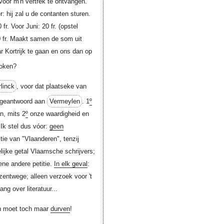
óor m'n vertrek te ontvangen."
r: hij zal u de contanten sturen.
fr. Voor Juni: 20 fr. (opstel
10 fr. Maakt samen de som uit
r Kortrijk te gaan en ons dan op
roken?
rlinck
, voor dat plaatseke van
geantwoord aan
Vermeylen
. 1
º
n, mits 2
º
onze waardigheid en
 Ik stel dus vóor:
geen
ie van "Vlaanderen", tenzij
lijke getal Vlaamsche schrijvers;
ene andere petitie.
In elk geval
:
entwege; alleen verzoek voor 't
ng over literatuur...
n moet toch maar
durven
!