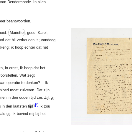
 van Dendermonde. In allen
.
keer beantwoorden.
heid
:
Mariette
, goed; Karel,
eloof dat hij verkouden is; vandaag
akerig; ik hoop echter dat het
, in ernst, ik hoop dat het
oorstellen. Wat zegt
 aan operatie te denken?... Ik
bloed moet zuiveren. Dat zijn
en in den ouden tijd zei. Zijt gij
[*]
 in den laatsten tijd?
Ik zou
als gij:
ik
bevind mij bij het