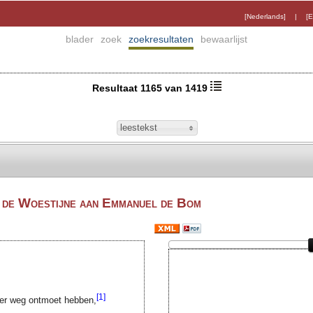
[Nederlands]
|
[E
blader
zoek
zoekresultaten
bewaarlijst
Resultaat 1165 van 1419
leestekst
n de Woestijne aan Emmanuel de Bom
[1]
der weg ontmoet hebben,