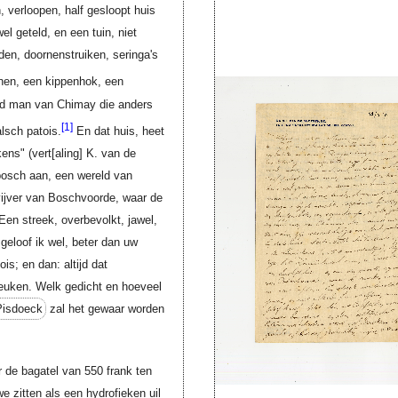
, verloopen, half gesloopt huis
l geteld, en een tuin, niet
den, doornenstruiken, seringa's
jnen, een kippenhok, een
ud man van Chimay die anders
[1]
alsch patois.
En dat huis, heet
kens" (
vert[aling]
K. van de
bosch aan, een wereld van
 vijver van Boschvoorde, waar de
en streek, overbevolkt, jawel,
 geloof ik wel, beter dan uw
is; en dan: altijd dat
euken. Welk gedicht en hoeveel
Pisdoeck
zal het gewaar worden
 de bagatel van 550 frank ten
we zitten als een hydrofieken uil