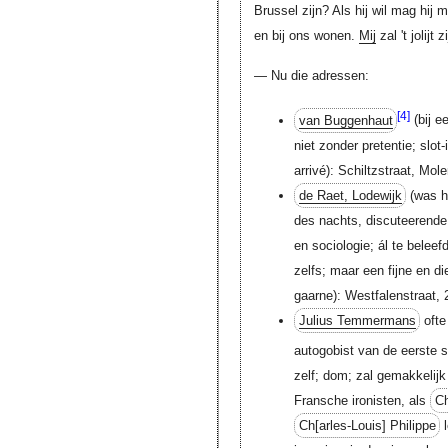
Brussel zijn? Als hij wil mag hij
en bij ons wonen.
Mij
zal 't jolijt 
— Nu die adressen:
[4]
van Buggenhaut
(bij e
niet zonder pretentie; slot
arrivé): Schiltzstraat, Mol
de Raet, Lodewijk
(was hi
des nachts, discuteerende
en sociologie; ál te belee
zelfs; maar een fijne en die
gaarne): Westfalenstraat, 
Julius Temmermans
oft
autogobist van de eerste s
zelf; dom; zal gemakkelijk 
Fransche ironisten, als
Ch
Ch[arles-Louis]
Philippe
l