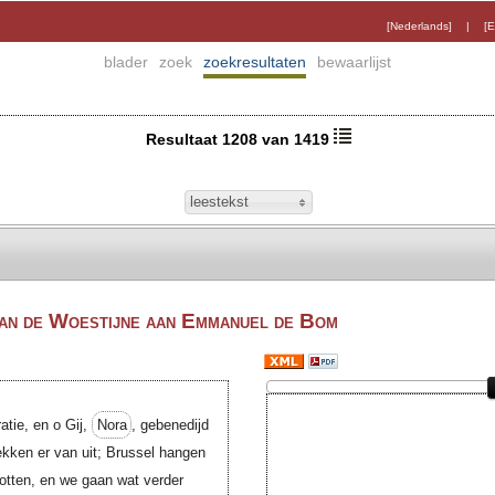
[Nederlands]
|
[E
blader
zoek
zoekresultaten
bewaarlijst
Resultaat 1208 van 1419
leestekst
van de Woestijne aan Emmanuel de Bom
atie, en o Gij,
Nora
, gebenedijd
rekken er van uit; Brussel hangen
botten, en we gaan wat verder