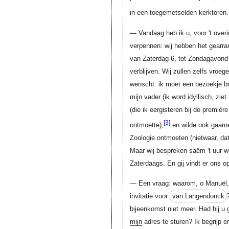
in een toegemetselden kerktoren..
— Vandaag heb ik u, voor 't overi
verpennen: wij hebben het gearr
van Zaterdag 6, tot Zondag­avond 
verblijven. Wij zullen zelfs vroe
wenscht: ik moet een bezoekje br
mijn vader (ik word idyllisch, zi
(die ik eergisteren bij de premièr
[3]
ontmoette),
en wilde ook gaarne
Zoologie ontmoeten (nietwaar, dat 
Maar wij bespreken saêm 't uur w
Zaterdaags. En gij vindt er ons op
— Een vraag: waarom, o Manuël,
invitatie voor
van Langendonck
bijeenkomst niet meer. Had hij u
mijn
adres te sturen? Ik begrijp er