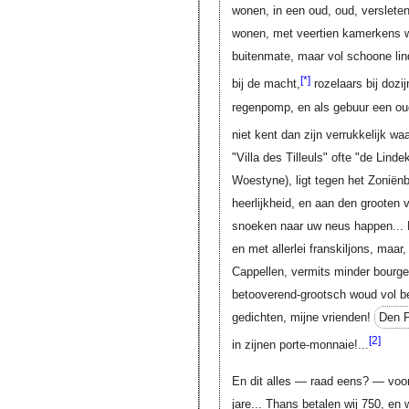
wonen, in een oud, oud, versleten
wonen, met veertien kamerkens we
buitenmate, maar vol schoone lin
[*]
bij de macht,
rozelaars bij dozi
regenpomp, en als gebuur een o
niet kent dan zijn verrukkelijk wa
"Villa des Tilleuls" ofte "de Linde
Woestyne), ligt tegen het Zoniën
heerlijkheid, en aan den grooten
snoeken naar uw neus happen... E
en met allerlei franskiljons, maar,
Cappellen, vermits minder bourgeo
betooverend-grootsch woud vol b
gedichten, mijne vrienden!
Den 
[2]
in zijnen porte-monnaie!...
En dit alles — raad eens? — voor
jare... Thans betalen wij 750, en 