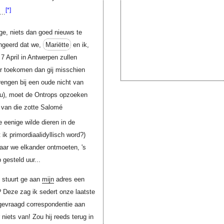
[*]
..
ge, niets dan goed nieuws te
angeerd dat we,
Mariëtte
en ik,
7 April in Antwerpen zullen
ger toekomen dan gij misschien
engen bij een oude nicht van
et u), moet de Ontrops opzoeken
e van die zotte Salomé
 eenige wilde dieren in de
ik primordiaal­idyllisch word?)
aar we elkander ontmoeten, 's
 gesteld uur...
 stuurt ge aan
mijn
adres een
? Deze zag ik sedert onze laatste
 gevraagd correspondentie aan
 niets van! Zou hij reeds terug in