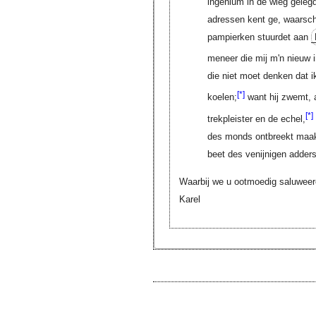
ingenium in de wieg gelegd
adressen kent ge, waarschi
pampierken stuurdet aan
meneer die mij m'n nieuw 
die niet moet denken dat 
[*]
koelen;
want hij zwemt, a
[*]
trekpleister en de echel,
des monds ontbreekt maakt 
beet des venijnigen adders
Waarbij we u ootmoedig saluweer
Karel