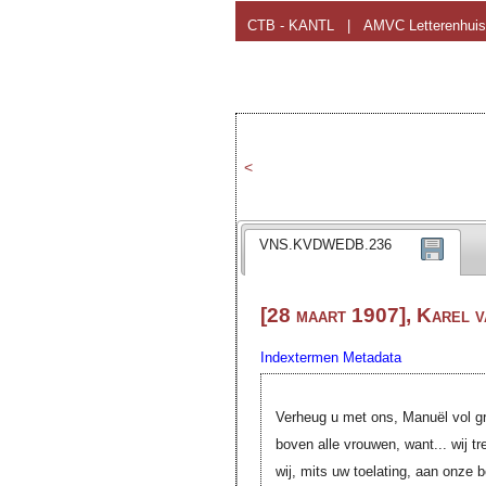
CTB - KANTL
|
AMVC Letterenhuis
<
VNS.KVDWEDB.236
[28 maart 1907], Karel 
Indextermen
Metadata
Verheug u met ons, Manuël vol gr
boven alle vrouwen, want... wij t
wij, mits uw toelating, aan onze 