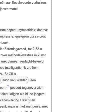
 meê naar Boschvoorde verhuizen,
zijn wtermate!
erste aspect: sympathiek; daarna:
-impressie: quelqu'un qui se croit
enbeek.
er Zaterdagavond, tot 2,32 u.
 over methodekwesties in kunst
fd met dames; verdacht-beleefd
pe intelligentie; ik zie hem
24, S
t
Gillis.
e
Hugo van Walden
(een
[*]
oort;
poseert tegenover zich-
talent krijgen als hij de jongere
[arles-Henry]
Hirsch
en
eest; maar is niet met genie, met