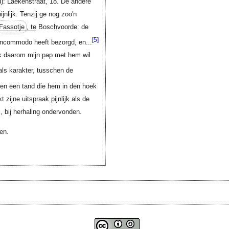
): Laekenstraat, 18. De andere
jnlijk. Tenzij ge nog zoo'n
Fassotje
, te
Boschvoorde: de
[5]
incommodo heeft bezorgd, en...
ik daarom mijn pap met hem wil
ls karakter, tusschen de
en een tand die hem in den hoek
zijne uitspraak pijnlijk als de
, bij herhaling ondervonden.
en.