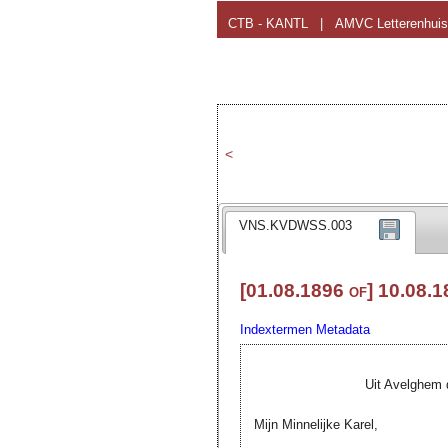
CTB - KANTL
|
AMVC Letterenhuis
<
VNS.KVDWSS.003
[01.08.1896 of] 10.08.18
Indextermen
Metadata
Uit Avelghem 
Mijn Minnelijke Karel,