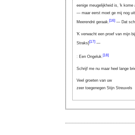
eenige meugelijkheid is, 'k kome 
— maar eerst moet ge mij nog uit
[16]
Meerendré geraak.
— Dat schi
'K verwacht een proef van mijn bi
[17]
Straks]
—
[18]
: Een Ongeluk.
Schrijf me nu maar heel lange br
Veel groeten van uw
zeer toegenegen Stijn Streuvels