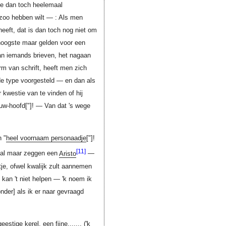
me dan toch heelemaal
 zoo hebben wilt — : Als men
eeft, dat is dan toch nog niet om
n hoogste maar gelden voor een
 van iemands brieven, het nagaan
m van schrift, heeft men zich
de type voorgesteld — en dan als
kwestie van te vinden of hij
-uw-hoofd
["]
! — Van dat 's wege
 "
heel voornaam personaadje
["]
!
[11]
 zal maar zeggen een
Aristo
—
e, ofwel kwalijk zult aannemen
'k kan 't niet helpen — 'k noem ik
onder]
als ik er naar gevraagd
estige kerel, een fijne,...... ('k