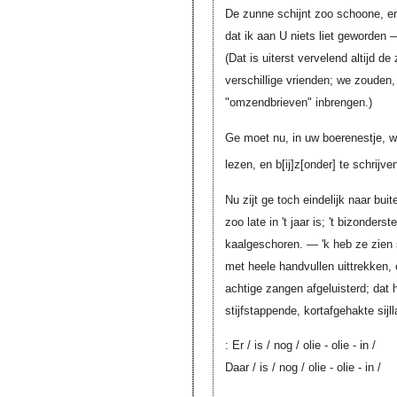
De zunne schijnt zoo schoone, en '
dat ik aan U niets liet geworden —
(Dat is uiterst vervelend altijd de
verschillige vrienden; we zouden,
"omzendbrieven" inbrengen.)
Ge moet nu, in uw boerenestje, we
lezen, en
b[ij]z[onder]
te schrijven
Nu zijt ge toch eindelijk naar bu
zoo late in 't jaar is; 't bizonderst
kaalgeschoren. — 'k heb ze zien 
met heele handvullen uittrekken, 
achtige zangen afgeluisterd; dat 
stijfstappende, kortafgehakte sijl
: Er / is / nog / olie - olie - in /
Daar / is / nog / olie - olie - in /