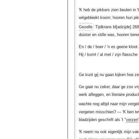
'K heb de pikkers zien beulen in '
witgebleekt koorn; hooren hun pi
Gezelle
Tijdkrans
bl[adzijde]
268
duister en stille was, hooren tiere
En / de / boer / 'n es geene kloot 
Hij / komt / al met / zijn flassche 
Ge kunt gij nu gaan kijken hoe z
Ge gaat nu zeker, daar ge zoo vri
werk afleggen, en literaire produ
wachte nog altijd naar mijn verge
vergeten misschien? — 'K ben te
bladzijden geschrift als 't "
verzen
'K neem nu ook eigenlijk mijn vaka