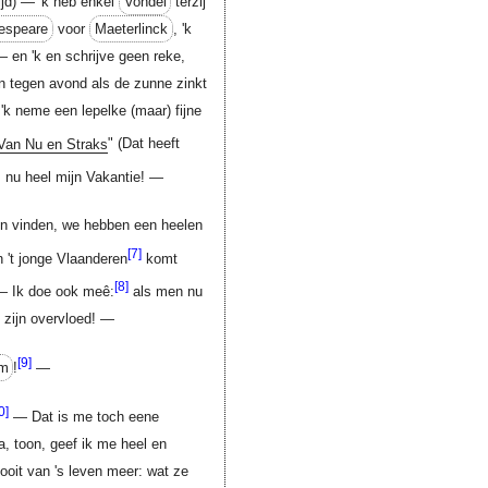
tijd) — 'k heb enkel
Vondel
terzij
espeare
voor
Maeterlinck
, 'k
 — en 'k en schrijve geen reke,
 en tegen avond als de zunne zinkt
n 'k neme een lepelke (maar) fijne
Van Nu en Straks
" (Dat heeft
 nu heel mijn Vakantie! —
n vinden, we hebben een heelen
[7]
 't jonge Vlaanderen
komt
[8]
. — Ik doe ook meê:
als men nu
zijn overvloed! —
[9]
m
!
—
0]
— Dat is me toch eene
a, toon, geef ik me heel en
nooit van 's leven meer: wat ze