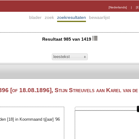
[Nederlands]
|
[E
blader
zoek
zoekresultaten
bewaarlijst
Resultaat 985 van 1419
leestekst
96 [of 18.08.1896], Stijn Streuvels aan Karel van de
den [18] in Koornmaand
tj[aar]
'96