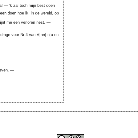
af — 'k zal toch mijn best doen
een doen hoe ik, in de wereld, op
jnt me een verloren nest. —
jdrage voor N
r
4 van
V[an] n[u en
ieven. —