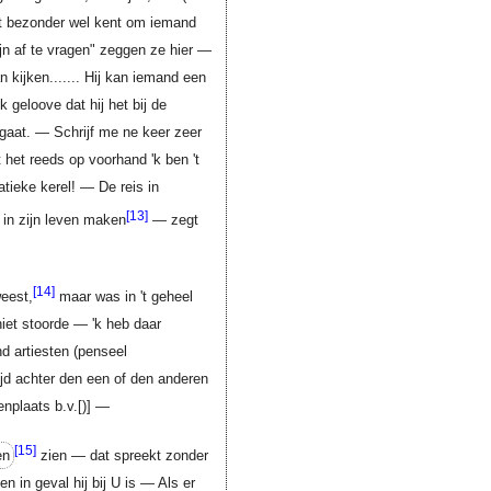
 't bezonder wel kent om iemand
ijn af te vragen" zeggen ze hier —
n kijken....... Hij kan iemand een
geloove dat hij het bij de
gaat. — Schrijf me ne keer zeer
 het reeds op voorhand 'k ben 't
tieke kerel! — De reis in
[13]
in zijn leven maken
— zegt
[14]
eest,
maar was in 't geheel
niet stoorde — 'k heb daar
d artiesten (penseel
ijd achter den een of den anderen
nplaats b.v.
[)]
—
[15]
en
zien — dat spreekt zonder
 in geval hij bij U is — Als er