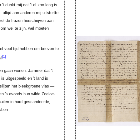
t dunkt mij dat 't al zoo lang is
 altijd aan anderen mij uitstortte.
 zelfde frazen herschrijven aan
 om wel te zijn, wel moeten
l veel tijd hebben om brieven te
[1]
!
iten gaan wonen. Jammer dat 't
e is uitgespeeld en 't land is
slijten het bleekgroene vlas —
en 's avonds hun wilde Zoeloe-
huilen in hard gescandeerde,
laben