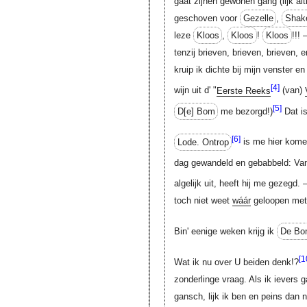
gaat zijnen gewonen gang (lijk al
geschoven voor
Gezelle
,
Shak
leze
Kloos
,
Kloos
!
Kloos
!!!
tenzij brieven, brieven, brieven,
kruip ik dichte bij mijn venster e
[4]
wijn uit d' "
Eerste Reeks
(van)
[5]
D[e]
Bom
me bezorgd!)
Dat is
[6]
Lode. Ontrop
is me hier kome
dag gewandeld en gebabbeld: Van
algelijk uit, heeft hij me gezegd
toch niet weet
wáár
geloopen met 
Bin' eenige weken krijg ik
De Bo
[1
Wat ik nu over U beiden denk!?
zonderlinge vraag. Als ik ievers g
gansch, lijk ik ben en peins dan 