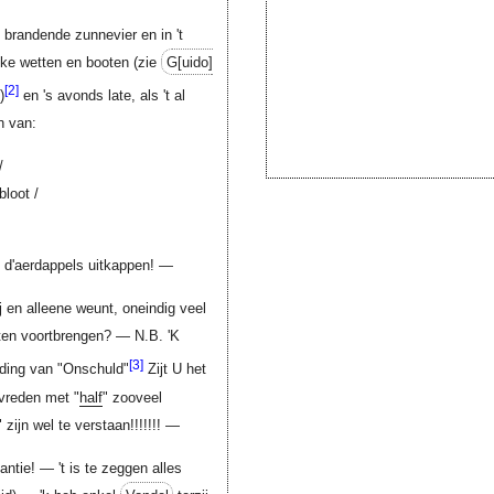
t brandende zunnevier en in 't
kke wetten en booten (zie
G[uido]
[2]
)
en 's avonds late, als 't al
n van:
/
bloot /
e d'aerdappels uitkappen! —
j en alleene weunt, oneindig veel
cten voortbrengen? — N.B. 'K
[3]
lding van "Onschuld"
Zijt U het
vreden met "
half
" zooveel
" zijn wel te verstaan!!!!!!! —
ntie! — 't is te zeggen alles