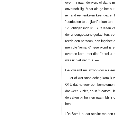
over mij gaan denken, of dat is 
onverschillig. Maar als ge het nu
iemand een enkelen keer gezien h
"oordeelen te strijken" 't kan te
"
Vluchtigen indruk
". Bij 't lezen
der uiteengedaane gedachten, vor
reeds een persoon, een ingebeel
men die "iemand" tegenkomt is er 
overeen komt met dien "kerel-uit
was ik niet ver mis. —
Ge kwaamt mij alzoo voor als een
— iet of wat snob-achtig kom 'k
Of U dat nu voor een komplementj
dat weet ik niet, en in 't laatste, 
de zaken bij hunnen naam
b[ij]z[
ben. —
De Bom
, o, dat schijnt me een ge