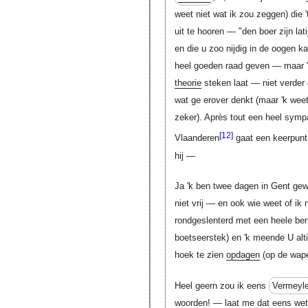
weet niet wat ik zou zeggen) die
uit te hooren — "den boer zijn lat
en die u zoo nijdig in de oogen ka
heel goeden raad geven — maar 'k 
theorie
steken laat — niet verder 
wat ge erover denkt (maar 'k weet
zeker). Après tout een heel sympa
[12]
Vlaanderen
gaat een keerpunt 
hij —
Ja 'k ben twee dagen in Gent gew
niet vrij — en ook wie weet of ik 
rondgeslenterd met een heele ben
boetseerstek) en 'k meende U alt
hoek te zien
opdagen
(op de wape
Heel geern zou ik eens
Vermeyl
woorden! — laat me dat eens weten