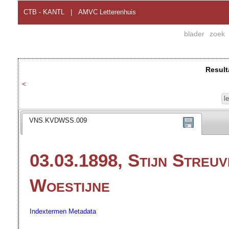
CTB - KANTL
|
AMVC Letterenhuis
blader
zoek
Result
<
l
VNS.KVDWSS.009
03.03.1898, Stijn Streuv
Woestijne
Indextermen
Metadata