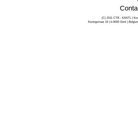
Conta
(C) 2011 CTB - KANTL | Kon
Koningstraat 18 | b-9000 Gent | Belgiu