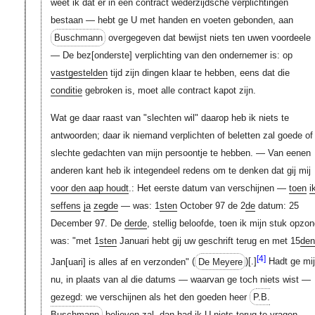
weet ik dat er in een contract wederzijdsche verplichtingen
bestaan — hebt ge U met handen en voeten gebonden, aan
Buschmann
overgegeven dat bewijst niets ten uwen voordeele
— De
bez[onderste]
verplichting van den ondernemer is: op
vastgestelden
tijd zijn dingen klaar te hebben, eens dat die
conditie
gebroken is, moet alle contract kapot zijn.
Wat ge daar raast van
"slechten wil"
daarop heb ik niets te
antwoorden; daar ik niemand verplichten of beletten zal goede of
slechte gedachten van mijn persoontje te hebben. — Van eenen
anderen kant heb ik integendeel redens om te denken dat gij mij
voor den aap houdt
.: Het eerste datum van verschijnen —
toen
i
seffens
ja
zegde
— was: 1
sten
October 97 de 2
de
datum: 25
December 97. De
derde
, stellig beloofde, toen ik mijn stuk opzo
was:
"met 1
sten
Januari hebt gij uw geschrift terug en met 15
den
[4]
Jan[uari]
is alles af en verzonden"
(
De Meyere
)
[.]
Hadt ge mi
nu, in plaats van al die datums — waarvan ge toch niets wist —
gezegd: we verschijnen als het den goeden heer
P.B.
Buschmann
believen zal, dan had ik U niets terug te vragen