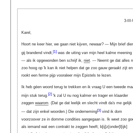
3-III
Karel,
Hoort ne keer hier, we gaan niet kijven, newaar? — Mijn brief die
[1]
gij brandend vindt,
was de uiting van mijn heel kalme meening
— als ik opgewonden ben schrijf ik,
niet
. — Neemt ge dat alles 
zoo hoog op 'k kan ik niet helpen dat ge zoo gauw geraakt zijt en
rookt een ferme pijp vooraleer mijn Epistels te lezen.
Ik heb géen woord terug te trekken en ik vraag U een tweede ma
[2]
mijn stuk terug.
'k zal U nu nog kalmer en trager en klaarder
zeggen
waarom
. (Dat ge dat leelijk en slecht vindt da's me gelijk
[3]
— dat zijn enkel woorden.) Die onderneming
vind ik dom
voorzoover ze in domme condities aangegaan is. Ik weet zoo go
als iemand wat een contrakt te zeggen heeft;
b[ij]z[onder]l[ijk]