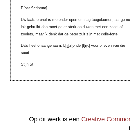
P[ost Scriptum]
Uw laatste brief is me onder open omslag toegekomen; als ge n
lak gebruikt dan moet ge er sterk op duwen met een zegel of
zooiets, maar 'k denk dat ge beter zult zijn met colle-forte.
Da's heel onaangenaam,
b[ij]z[onder]l[ijk]
voor brieven van die
soort.
Stijn St
Op dit werk is een
Creative Commons