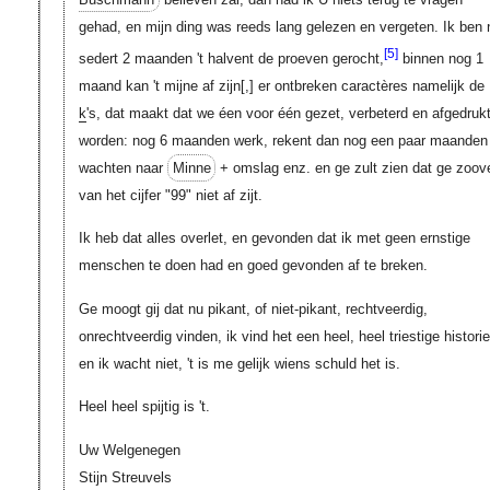
gehad, en mijn ding was reeds lang gelezen en vergeten. Ik ben 
[5]
sedert 2 maanden 't halvent de proeven gerocht,
binnen nog 1
maand kan 't mijne af zijn
[,]
er ontbreken caractères namelijk de
k
's, dat maakt dat we éen voor één gezet, verbeterd en afgedruk
worden: nog 6 maanden werk, rekent dan nog een paar maanden
wachten naar
Minne
+ omslag enz. en ge zult zien dat ge zoov
van het cijfer "99" niet af zijt.
Ik heb dat alles overlet, en gevonden dat ik met geen ernstige
menschen te doen had en goed gevonden af te breken.
Ge moogt gij dat nu pikant, of niet-pikant, rechtveerdig,
onrechtveerdig vinden, ik vind het een heel, heel triestige historie
en ik wacht niet, 't is me gelijk wiens schuld het is.
Heel heel spijtig is 't.
Uw Welgenegen
Stijn Streuvels