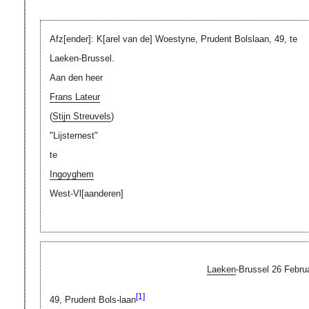
Afz[ender]
:
K[arel van de]
Woestyne, Prudent Bolslaan, 49, te
Laeken-Brussel.
Aan den heer
Frans Lateur
(
Stijn Streuvels
)
"Lijsternest"
te
Ingoyghem
West-
Vl[aanderen]
Laeken
-Brussel 26 Februa
[1]
49, Prudent Bols-laan