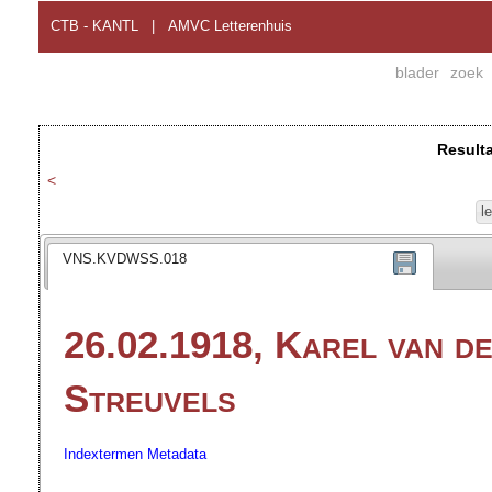
CTB - KANTL
|
AMVC Letterenhuis
blader
zoek
Result
<
l
VNS.KVDWSS.018
26.02.1918, Karel van de
Streuvels
Indextermen
Metadata