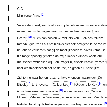
G.G
[2]
Mijn beste Frans,
Verwonder u niet, een brief van mij te ontvangen om eene andere
reden dan om te vragen naar uw toestand en dien van
den
[3]
Pastor
.
Nu en dan hooren wij wel iets van u, en dan telkens
met vreugde; zelfs als het nieuws niet bemoedigend is, verheugt
het ons te vernemen dat gij de moeilijkheden te boven komt. De
tijd moge spoedig genaken dat wij elkander kunnen weêrzien!
Intusschen wenschen wij u en uw gezin, alsook Pastor
Verriest
naar omstandigheden het beste toe, en groeten u hartelijkst!
Ziehier nu waar het om gaat. Enkele vrienden, waaronder
De
[4]
[5]
[6]
[7]
Blieck
,
L. Sneyers,
C. Montald
,
Grégoire le Roy
,
en
[8]
ik, richten eene tentoonstelling
in van werken van
George
Minne
,
Valerius de Saedeleer
en mijn broêr Gustaaf. Van deze
[9
laatsten bezit gij de teekeningen voor uwe Reynaert-bewerking: