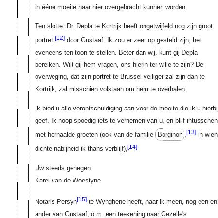
in ééne moeite naar hier overgebracht kunnen worden.
Ten slotte: Dr. Depla te Kortrijk heeft ongetwijfeld nog zijn groot
[12]
portret,
door Gustaaf. Ik zou er zeer op gesteld zijn, het
eveneens ten toon te stellen. Beter dan wij, kunt gij Depla
bereiken. Wilt gij hem vragen, ons hierin ter wille te zijn? De
overweging, dat zijn portret te Brussel veiliger zal zijn dan te
Kortrijk, zal misschien volstaan om hem te overhalen.
Ik bied u alle verontschuldiging aan voor de moeite die ik u hierbi
geef. Ik hoop spoedig iets te vernemen van u, en blijf intusschen
[13]
met herhaalde groeten (ook van de familie
Borginon
,
in wie
[14]
dichte nabijheid ik thans verblijf),
Uw steeds genegen
Karel van de Woestyne
[15]
Notaris Persyn
te Wynghene heeft, naar ik meen, nog een en
ander van Gustaaf, o.m. een teekening naar Gezelle's