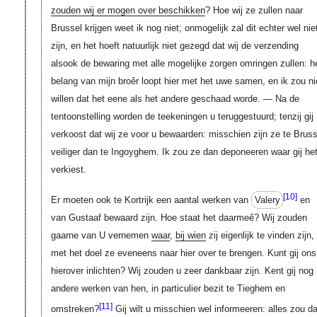
zouden wij er mogen over beschikken
? Hoe wij ze zullen naar
Brussel krijgen weet ik nog niet; onmogelijk zal dit echter wel nie
zijn, en het hoeft natuurlijk niet gezegd dat wij de verzending
alsook de bewaring met alle mogelijke zorgen omringen zullen: h
belang van mijn broêr loopt hier met het uwe samen, en ik zou ni
willen dat het eene als het andere geschaad worde. — Na de
tentoonstelling worden de teekeningen u teruggestuurd; tenzij gij
verkoost dat wij ze voor u bewaarden: misschien zijn ze te Bruss
veiliger dan te Ingoyghem. Ik zou ze dan deponeeren waar gij he
verkiest.
[10]
Er moeten ook te Kortrijk een aantal werken van
Valery
en
van Gustaaf bewaard zijn. Hoe staat het daarmeê? Wij zouden
gaarne van U vernemen
waar
,
bij wien
zij eigenlijk te vinden zijn,
met het doel ze eveneens naar hier over te brengen. Kunt gij ons
hierover inlichten? Wij zouden u zeer dankbaar zijn. Kent gij nog
andere werken van hen, in particulier bezit te Tieghem en
[11]
omstreken?
Gij wilt u misschien wel informeeren: alles zou d