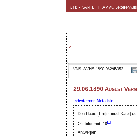
CTB - KANTL
|
AMVC Letterenhuis
<
VNS.WVNS.1890.0629B052
29.06.1890 August Verm
Indextermen
Metadata
Den Heere
Em[manuel Karel]
de
[1]
Olijftakstraat, 10
Antwerpen