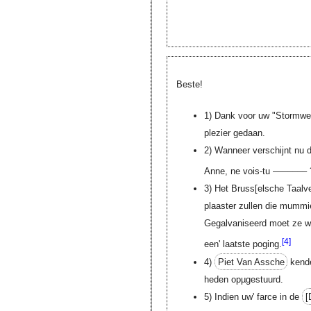
Beste!
1) Dank voor uw "Stormwe
plezier gedaan.
2) Wanneer verschijnt nu 
Anne, ne vois-tu
––––––– 
3) Het
Bruss[elsche Taalv
plaaster zullen die mummie 
Gegalvaniseerd moet ze 
[4]
een' laatste poging.
4)
Piet Van Assche
kende
heden opµgestuurd.
5) Indien uw' farce in de
[