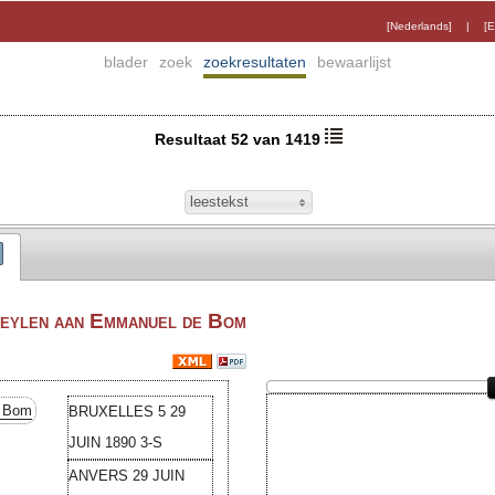
[Nederlands]
|
[E
blader
zoek
zoekresultaten
bewaarlijst
Resultaat 52 van 1419
leestekst
eylen aan Emmanuel de Bom
 Bom
BRUXELLES 5 29
JUIN 1890 3-S
ANVERS 29 JUIN