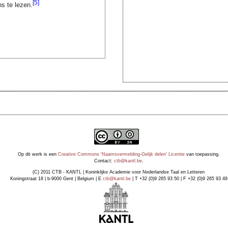
[5]
ns te lezen.
Op dit werk is een
Creative Commons 'Naamsvermelding-Gelijk delen' Licentie
van toepassing.
Contact:
ctb@kantl.be
.
(C) 2011 CTB - KANTL | Koninklijke Academie voor Nederlandse Taal en Letteren
Koningstraat 18 | b-9000 Gent | Belgium | E
ctb@kantl.be
| T +32 (0)9 265 93 50 | F +32 (0)9 265 93 49