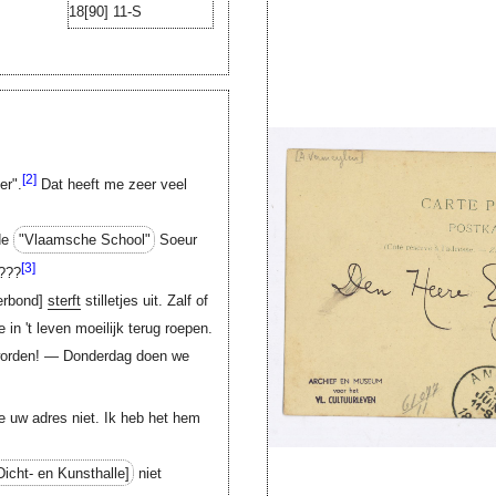
18
[90]
11-S
[2]
er".
Dat heeft me zeer veel
de
"Vlaamsche School"
Soeur
[3]
???
erbond]
sterft
stilletjes uit. Zalf of
in 't leven moeilijk terug roepen.
worden! — Donderdag doen we
 uw adres niet. Ik heb het hem
Dicht- en Kunsthalle]
niet