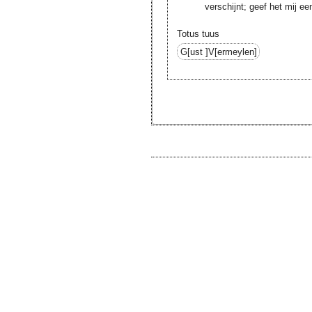
verschijnt; geef het mij ee
Totus tuus
G[ust ]V[ermeylen]