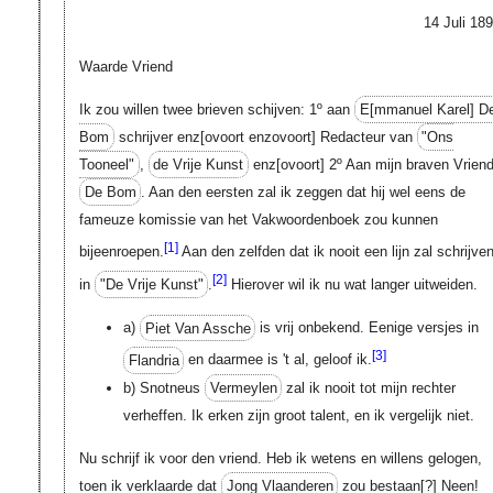
14 Juli 189
Waarde Vriend
Ik zou willen twee brieven schijven: 1º aan
E[mmanuel Karel]
D
Bom
schrijver
enz[ovoort enzovoort]
Redacteur van
"Ons
Tooneel"
,
de Vrije Kunst
enz[ovoort]
2º Aan mijn braven Vrien
De Bom
. Aan den eersten zal ik zeggen dat hij wel eens de
fameuze komissie van het Vakwoordenboek zou kunnen
[1]
bijeenroepen.
Aan den zelfden dat ik nooit een lijn zal schrijve
[2]
in
"De Vrije Kunst"
.
Hierover wil ik nu wat langer uitweiden.
a)
Piet Van Assche
is vrij onbekend. Eenige versjes in
[3]
Flandria
en daarmee is 't al, geloof ik.
b) Snotneus
Vermeylen
zal ik nooit tot mijn rechter
verheffen. Ik erken zijn groot talent, en ik vergelijk niet.
Nu schrijf ik voor den vriend. Heb ik wetens en willens gelogen,
toen ik verklaarde dat
Jong Vlaanderen
zou bestaan
[?]
Neen!