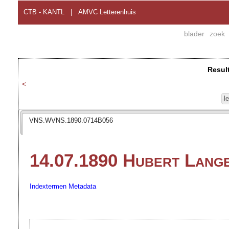
CTB - KANTL
|
AMVC Letterenhuis
blader
zoek
Resul
<
l
VNS.WVNS.1890.0714B056
14.07.1890 Hubert Lang
Indextermen
Metadata