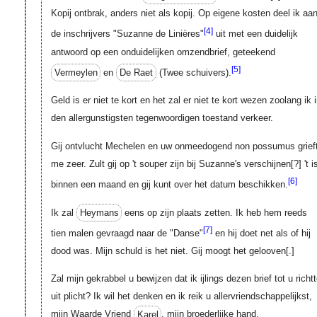
Kopij ontbrak, anders niet als kopij. Op eigene kosten deel ik aa
[4]
de inschrijvers "Suzanne de Linières"
uit met een duidelijk
antwoord op een onduidelijken omzendbrief, geteekend
[5]
Vermeylen
en
De Raet
(Twee schuivers).
Geld is er niet te kort en het zal er niet te kort wezen zoolang ik 
den allergunstigsten tegenwoordigen toestand verkeer.
Gij ontvlucht Mechelen en uw onmeedogend non possumus grief
me zeer. Zult gij op 't souper zijn bij Suzanne's verschijnen
[?]
't i
[6]
binnen een maand en gij kunt over het datum beschikken.
Ik zal
Heymans
eens op zijn plaats zetten. Ik heb hem reeds
[7]
tien malen gevraagd naar de "Danse"
en hij doet net als of hij
dood was. Mijn schuld is het niet. Gij moogt het gelooven
[.]
Zal mijn gekrabbel u bewijzen dat ik ijlings dezen brief tot u richt
uit plicht? Ik wil het denken en ik reik u allervriendschappelijkst,
mijn Waarde Vriend
Karel
, mijn broederlijke hand.