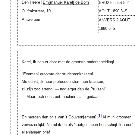
Den Heere
Em[manuel Karel]
de Bom
BRUXELLES 5 2
Olijftakstraat, 10
AOUT 1890 3–S
Antwerpen
ANVERS 2 AOUT
1890 6–S
Kerel, ik ben er door met de grootste onderscheiding!
"Examen! grootste der studentenkruisen!
Me dunkt, ik hoor professorsstemmen krassen;
zij zijn zoo streng, — nog erger dan de Pruisen!"
... Maar toch een zoet machien als 't gedaan is.
[1]
En morgen den prijs van 't
Gouvern[ement]
!
Al mijn' droomen
verwezenlijkt! Nu rol ik en als 'k uitgeslapen ben schrijf ik u een'
ellenlangen brief