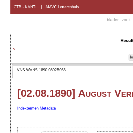
CTB - KANTL
|
AMVC Letterenhuis
blader
zoek
Resul
<
l
VNS.WVNS.1890.0802B063
[02.08.1890] August Ve
Indextermen
Metadata