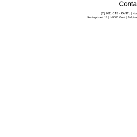
Conta
(C) 2011 CTB - KANTL | Kon
Koningstraat 18 | b-9000 Gent | Belgiu