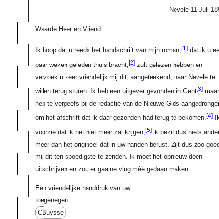
Nevele 11 Juli 18
Waarde Heer en Vriend
[1]
Ik hoop dat u reeds het handschrift van mijn roman,
dat ik u e
[2]
paar weken geleden thuis bracht,
zult gelezen hebben en
verzoek u zeer vriendelijk mij dit,
aangeteekend
, naar Nevele te
[3]
willen terug sturen. Ik heb een uitgever gevonden in Gent
maar
heb te vergeefs bij de redactie van de Nieuwe Gids aangedronge
[4]
om het afschrift dat ik daar gezonden had terug te bekomen.
I
[5]
voorzie dat ik het niet meer zal krijgen,
ik bezit dus niets ande
meer dan het origineel dat in uw handen berust. Zijt dus zoo goe
mij dit ten spoedigste te zenden. Ik moet het opnieuw doen
uitschrijven en zou er gaarne vlug mêe gedaan maken.
Een vriendelijke handdruk van uw
toegenegen
CBuysse