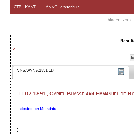
CTB - KANTL
|
AMVC Letterenhuis
blader
zoek
Result
<
l
VNS.WVNS.1891.114
11.07.1891, Cyriel Buysse aan Emmanuel de B
Indextermen
Metadata