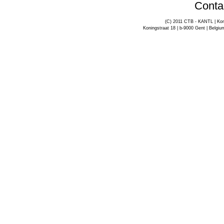
Conta
(C) 2011 CTB - KANTL | Kon
Koningstraat 18 | b-9000 Gent | Belgiu