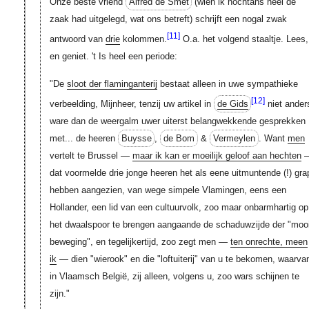
Onze beste vriend
Alfred de Smet
(wien ik nochtans heel de
zaak had uitgelegd, wat ons betreft) schrijft een nogal zwak
[11]
antwoord van
drie
kolommen.
O.a. het volgend staaltje. Lees,
en geniet. 't Is heel een periode:
"De
sloot der flaminganterij
bestaat alleen in uwe sympathieke
[12]
verbeelding, Mijnheer, tenzij uw artikel in
de Gids
niet ander
ware dan de weergalm uwer uiterst belangwekkende gesprekken
met... de heeren
Buysse
,
de Bom
&
Vermeylen
. Want
men
vertelt te Brussel —
maar ik kan er moeilijk geloof aan hechten
dat voormelde drie jonge heeren het als eene uitmuntende (!) gra
hebben aangezien, van wege simpele Vlamingen, eens een
Hollander, een lid van een cultuurvolk, zoo maar onbarmhartig op
het dwaalspoor te brengen aangaande de schaduwzijde der "moo
beweging", en tegelijkertijd, zoo zegt men —
ten onrechte, meen
ik
— dien "wierook" en die "loftuiterij" van u te bekomen, waarva
in Vlaamsch België, zij alleen, volgens u, zoo wars schijnen te
zijn."