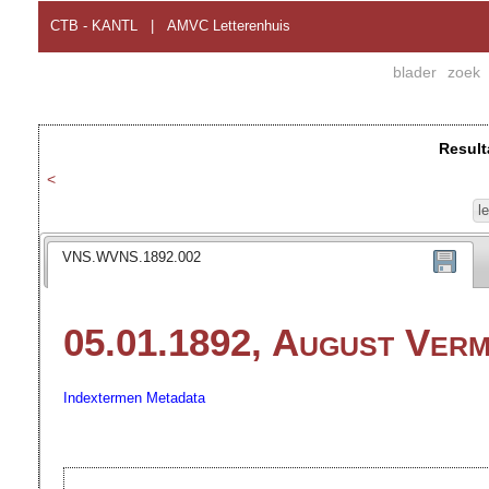
CTB - KANTL
|
AMVC Letterenhuis
blader
zoek
Result
<
l
VNS.WVNS.1892.002
05.01.1892, August Ver
Indextermen
Metadata