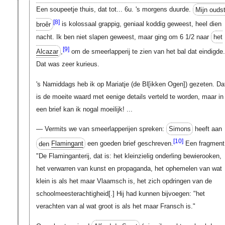
Een soupeetje thuis, dat tot... 6u. 's morgens duurde.
Mijn ouds
[8]
broêr
is kolossaal grappig, geniaal koddig geweest, heel dien
nacht. Ik ben niet slapen geweest, maar ging om 6
1/2
naar
het
[9]
Alcazar
,
om de smeerlapperij te zien van het bal dat eindigde.
Dat was zeer kurieus.
's Namiddags heb ik op Mariatje (de
Bl[ikken Ogen]
) gezeten. Da
is de moeite waard met eenige details verteld te worden, maar in
een brief kan ik nogal moeilijk! ...
— Vermits we van smeerlapperijen spreken:
Simons
heeft aan
[10]
den
Flamingant
een goeden brief geschreven.
Een fragment
"De Flaminganterij, dat is: het kleinzielig onderling bewierooken,
het verwarren van kunst en propaganda, het ophemelen van wat
klein is als het maar Vlaamsch is, het zich opdringen van de
schoolmeesterachtigheid
[.]
Hij had kunnen bijvoegen: "het
verachten van al wat groot is als het maar Fransch is."