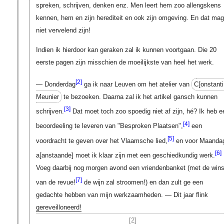
spreken, schrijven, denken enz. Men leert hem zoo allengskens
kennen, hem en zijn herediteit en ook zijn omgeving. En dat mag
niet vervelend zijn!
Indien ik hierdoor kan geraken zal ik kunnen voortgaan. Die 20
eerste pagen zijn misschien de moeilijkste van heel het werk.
[2]
— Donderdag
ga ik naar Leuven om het atelier van
C[onstanti
Meunier
te bezoeken. Daarna zal ik het artikel gansch kunnen
[3]
schrijven.
Dat moet toch zoo spoedig niet af zijn, hé? Ik heb e
[4]
beoordeeling te leveren van "Besproken Plaatsen",
een
[5]
voordracht te geven over het Vlaamsche lied,
en voor Maanda
[6]
a[anstaande]
moet ik klaar zijn met een geschiedkundig werk.
Voeg daarbij nog morgen avond een vriendenbanket (met de wins
[7]
van de revue!
de wijn zal stroomen!) en dan zult ge een
gedachte hebben van mijn werkzaamheden. — Dit jaar flink
gereveilloneerd!
[2]