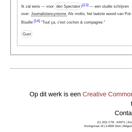
[13]
Ik zal eens — voor
den Spectator
!
— een studie schrijven
over:
Journalistencynisme.
Als motto, het laatste woord van Pot-
[14]
Bouille:
"Tout ça, c'est cochon & compagnie."
Gust
Op dit werk is een
Creative Commons
Conta
(C) 2011 CTB - KANTL | Kon
Koningstraat 18 | b-9000 Gent | Belgiu