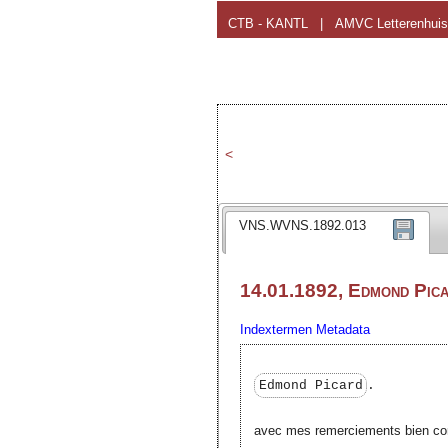
CTB - KANTL
|
AMVC Letterenhuis
<
VNS.WVNS.1892.013
14.01.1892, Edmond Pica
Indextermen
Metadata
Edmond Picard
.
avec mes remerciements bien co