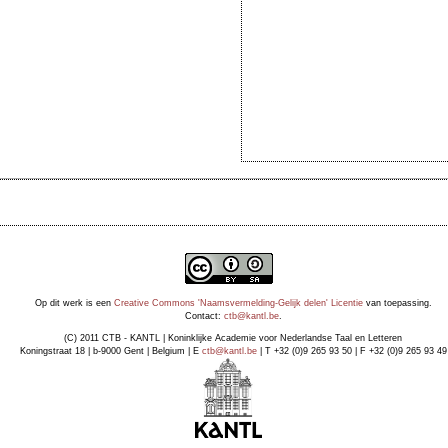
Op dit werk is een
Creative Commons 'Naamsvermelding-Gelijk delen' Licentie
van toepassing.
Contact:
ctb@kantl.be
.
(C) 2011 CTB - KANTL | Koninklijke Academie voor Nederlandse Taal en Letteren
Koningstraat 18 | b-9000 Gent | Belgium | E
ctb@kantl.be
| T +32 (0)9 265 93 50 | F +32 (0)9 265 93 49