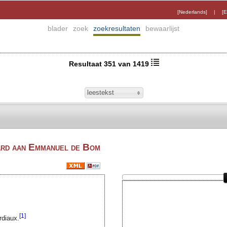
[Nederlands]
|
[E
blader
zoek
zoekresultaten
bewaarlijst
Resultaat 351 van 1419
leestekst
rd aan Emmanuel de Bom
[1]
rdiaux.