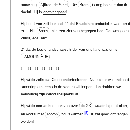
aanwezig:
A[lfred]
de Smet
. Die
Brans
is nog beester dan ik
dacht!! Hij is
onafveegbaar
!
Hij heeft van zelf bekend: 1
°
dat Baudelaire onduidelijk was, en d
er — Hij,
Brans
, niet een zier van begrepen had. Dat was geen
kunst, enz. enz.
2
°
dat de beste landschapschilder van ons land was en is:
LAMORINIÈRE
! ! ! ! ! ! ! ! ! ! ! ! ! ! ! ! ! !
Hij wilde zelfs dat Credo onderteekenen. Nu, luister wel: indien d
smeerlap ons eens in de voeten wil loopen, dan drukken we
eenvoudig zijn geloofsbelijdenis af.
Hij wilde een artikel schrijven over
de XX
, waarin hij met
allen
,
[5]
en vooral met
Toorop
, zou zwanzen!
Hij zal goed ontvangen
worden!