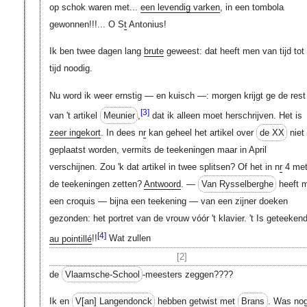
op schok waren met...
een levendig varken
, in een tombola
gewonnen!!!... O S
t
Antonius!
Ik ben twee dagen lang
brute
geweest: dat heeft men van tijd tot
tijd noodig.
Nu word ik weer ernstig — en kuisch —: morgen krijgt ge de rest
[3]
van 't artikel
Meunier
,
dat ik alleen moet herschrijven. Het is
zeer ingekort
. In dees n
r
kan geheel het artikel over
de XX
niet
geplaatst worden, vermits de teekeningen maar in April
verschijnen. Zou 'k dat artikel in twee splitsen? Of het in n
r
4 me
de teekeningen zetten?
Antwoord
. —
Van Rysselberghe
heeft 
een croquis — bijna een teekening — van een zijner doeken
gezonden: het portret van de vrouw vóór 't klavier. 't Is geteeken
[4]
au pointillé
!!
Wat zullen
[2]
de
Vlaamsche-School
-meesters zeggen????
Ik en
V[an]
Langendonck
hebben getwist met
Brans
. Was no