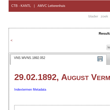
CTB - KANTL
|
AMVC Letterenhuis
blader
zoek
Result
<
l
VNS.WVNS.1892.052
29.02.1892, August Ver
Indextermen
Metadata