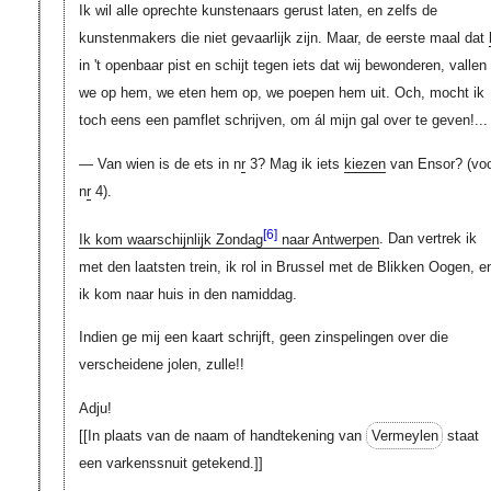
Ik wil alle oprechte kunstenaars gerust laten, en zelfs de
kunstenmakers die niet gevaarlijk zijn. Maar, de eerste maal dat
in 't openbaar pist en schijt tegen iets dat wij bewonderen, vallen
we op hem, we eten hem op, we poepen hem uit. Och, mocht ik
toch eens een pamflet schrijven, om ál mijn gal over te geven!...
— Van wien is de ets in n
r
3? Mag ik iets
kiezen
van Ensor? (vo
n
r
4).
[6]
Ik kom waarschijnlijk Zondag
naar Antwerpen
. Dan vertrek ik
met den laatsten trein, ik rol in Brussel met de Blikken Oogen, e
ik kom naar huis in den namiddag.
Indien ge mij een kaart schrijft, geen zinspelingen over die
verscheidene jolen, zulle!!
Adju!
[[In plaats van de naam of handtekening van
Vermeylen
staat
een varkenssnuit getekend.]]