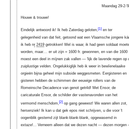
Maandag 29-2-'9
Houwe & trouwe!
[1]
Eindelijk antwoord ik! Ik heb Zaterdag geloten,
en ter
gelegenheid van dat feit, getoond wat een Vlaamsche jongere ká
ik heb n
r
2419
getrokken! Wel is waar, ik had geen soldaat moet
worden, maar.... er uit zijn = 1600 fr. gewonnen, en van die 1600 f
moest een deel in míjnen zak vallen — 'lijk de lavende regen op 
zuiplustige velden. Ongelukkiglijk heb ik weer in bewîenelaaike
orgieën bijna geheel mijn subside weggesmeten. Eergisteren en
gisteren hebben de schimmen der eeuwige rollers van de
Romeinsche Decadence van genot getrild! Met Ensor, de
caricaturale Ensor, de schilder der vastenavonden van het
[2]
vermomd menschdom,
op gang geweest! We waren allen zot,
hersenziek! Ik kan u dat gek epos niet schrijven, u die voor 't
oogenblik gestemd zijt blank-blank-blank, opgewasemd in
extaze!... Verneem alleen dat we dezen nacht — dezen morgen