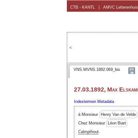
CTB - KANTL
|
AMVC Letterenhuis
<
VNS.WVNS.1892.069_bis
27.03.1892, Max Elskamp
Indextermen
Metadata
à Monsieur
Henry Van de Velde
Chez Monsieur
Léon Biart
Calmpthout
.