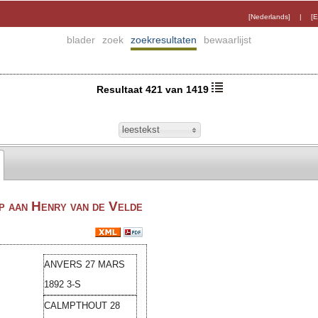
[Nederlands]
|
[E
blader
zoek
zoekresultaten
bewaarlijst
Resultaat 421 van 1419
leestekst
 aan Henry van de Velde
ANVERS 27 MARS
1892 3-S
CALMPTHOUT 28