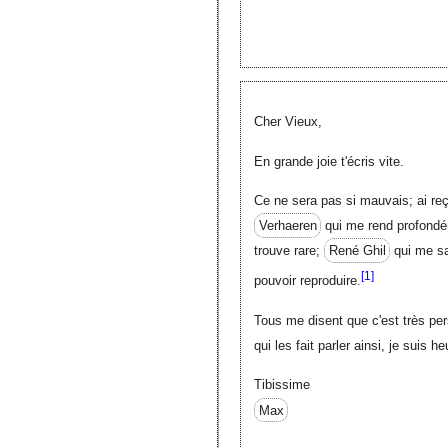
Cher Vieux,
En grande joie t'écris vite.
Ce ne sera pas si mauvais; ai reç
Verhaeren
qui me rend profond
trouve rare;
René Ghil
qui me s
[1]
pouvoir reproduire.
Tous me disent que c'est très pers
qui les fait parler ainsi, je suis h
Tibissime
Max