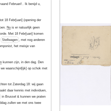
aand Februari!.. Ik benijd u,
tot 18
Febr[uari]
(opening der
doen.
Nu
is er natuurlijk geen
gorde. Met 18
Febr[uari]
komen
n
Stellwagen
, met nog anderen
omponist, het meisje van
en
kunnen zijn, in den dag. Den
n we
waarschijnl[ijk]
op schok met
hten tot Zaterdag 18: wij gaan
akt daar kennis met individuen,
in Brussel & kunnen we praten
iddag zullen we met ons twee