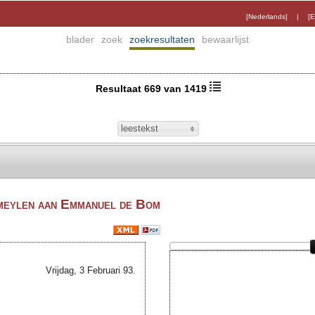
[Nederlands]
|
[E
blader
zoek
zoekresultaten
bewaarlijst
Resultaat 669 van 1419
leestekst
meylen aan Emmanuel de Bom
Vrijdag, 3 Februari 93.