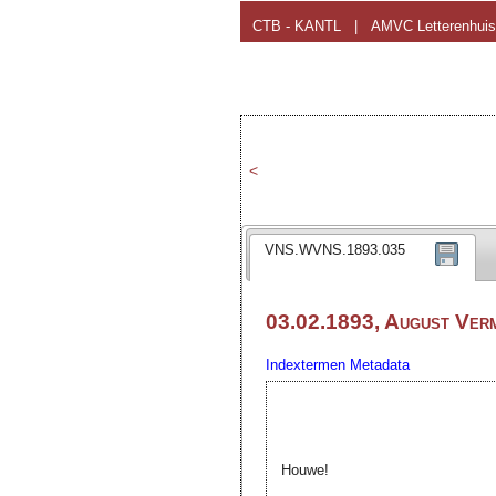
CTB - KANTL
|
AMVC Letterenhuis
<
VNS.WVNS.1893.035
03.02.1893, August Ver
Indextermen
Metadata
Houwe!