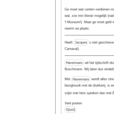
Ge moet wat centen verdienen m
wat, zoo min literair mogelijk (na
't Museum!). Maar ge moet geld 
neemt uw plaats.
Heeft
Jacques
u niet geschreven
Carnaval).
Havermans
wil het tijdschrift d
Buschmann. Wij laten dus eindeli
Met
Havermans
wordt alles str
bezighoudt met de drukkerij, is e
vrijer met hem spreken dan met
Veel pooten
G[ust]