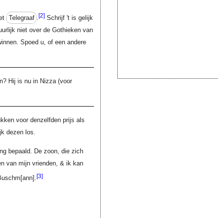
[2]
et
Telegraaf
.
Schrijf 't is gelijk
tuurlijk niet over de Gothieken van
winnen. Spoed u, of een andere
? Hij is nu in Nizza (voor
rukken voor denzelfden prijs als
jk dezen los.
eng bepaald. De zoon, die zich
en van mijn vrienden, & ik kan
[3]
Buschm[ann]
.