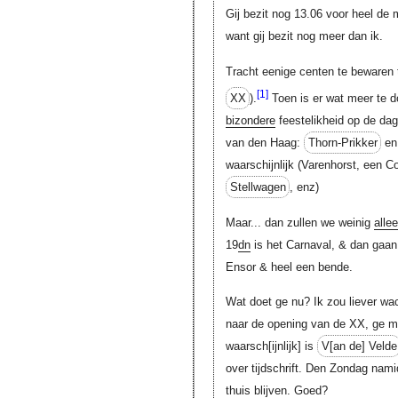
Gij bezit nog 13.06 voor heel de m
want gij bezit nog meer dan ik.
Tracht eenige centen te bewaren 
[1]
XX
).
Toen is er wat meer te 
bizondere
feestelikheid op de da
van den Haag:
Thorn-Prikker
e
waarschijnlijk (Varenhorst, een C
Stellwagen
, enz)
Maar... dan zullen we weinig
alle
19
dn
is het Carnaval, & dan gaa
Ensor & heel een bende.
Wat doet ge nu? Ik zou liever wac
naar de opening van de XX, ge ma
waarsch[ijnlijk]
is
V[an de]
Velde
over tijdschrift. Den Zondag nam
thuis blijven. Goed?