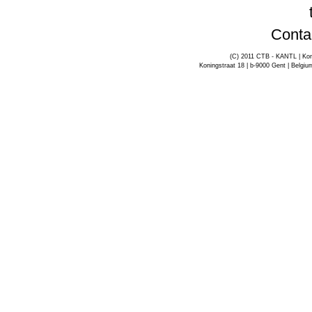
Conta
(C) 2011 CTB - KANTL | Kon
Koningstraat 18 | b-9000 Gent | Belgiu