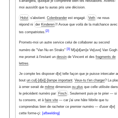
s'arrangera, quoique je comprenne bien tes hésitations. Avertis-
moi aussitôt que tu auras pris une décision.
Holst
s'abstient.
Colenbrander
est engagé.
Veth
ne nous
répond ni
der
Kinderen
!! Avoue que voilà de la malchance avec
[2]
tes compatriotes.
Promets-moi un autre service celui de collaborer au second
[3]
numéro de "Van Nu en Straks"
M[a]d[am]e Ve[uve]
Van Gogh
me promet à l'instant un
dessin
de Vincent et des
fragments de
lettres
.
Je compte les disposer
d[e]
telle façon que je puisse intercaler a
bout
un cul
[-]
d[e]
[-]
lampe important
.
Veux-tu t'en charger
? La pla
à orner serait de
même
dimension
ou plus
que celle utilisée dans
le précédent numéro par
Finch
. Seulement puis-je te prier — si
tu consens, et à
faire vite
— car j'ai une hâte fébrile que tu
comprendras bien de racheter ce premier numéro — d'user
d[e]
cette forme-çi:
[afbeelding]