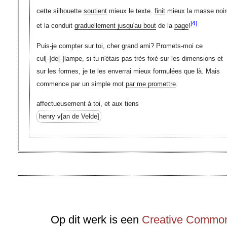
cette silhouette
soutient
mieux le texte.
finit
mieux la masse noir
[4]
et la conduit
graduellement jusqu'au bout
de la
page
!
Puis-je compter sur toi, cher grand ami? Promets-moi ce
cul
[-]
de
[-]
lampe, si tu n'étais pas très fixé sur les dimensions et
sur les formes, je te les enverrai mieux formulées que là. Mais
commence par un simple mot
par me promettre
.
affectueusement à toi, et aux tiens
henry
v[an de Velde]
Op dit werk is een
Creative Commons