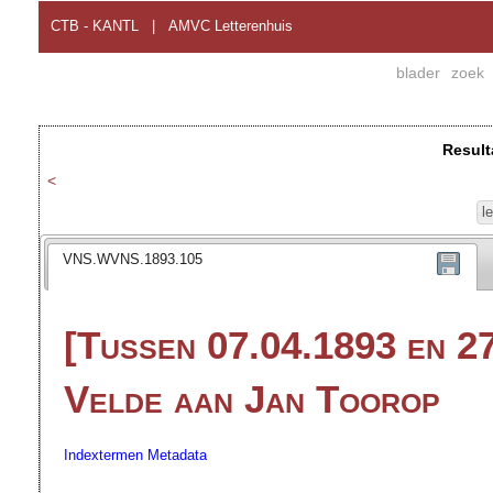
CTB - KANTL
|
AMVC Letterenhuis
blader
zoek
Result
<
l
VNS.WVNS.1893.105
[Tussen 07.04.1893 en 27
Velde aan Jan Toorop
Indextermen
Metadata